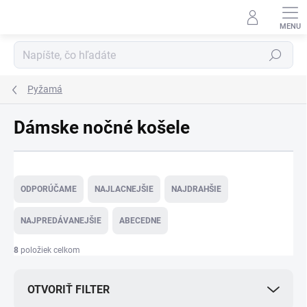
Prejsť
na
obsah
Hľadať
Pyžamá
Dámske nočné košele
R
a
ODPORÚČAME
NAJLACNEJŠIE
NAJDRAHŠIE
d
e
NAJPREDÁVANEJŠIE
ABECEDNE
n
i
8
položiek celkom
e
p
OTVORIŤ FILTER
r