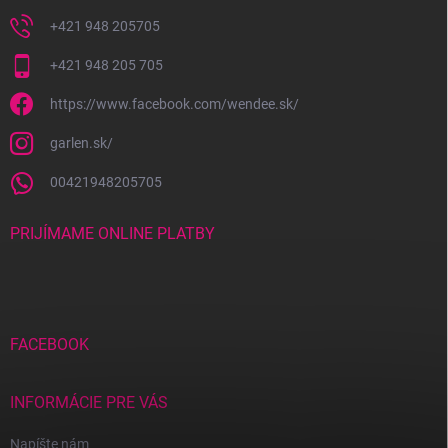
v
ý
+421 948 205705
p
i
+421 948 205 705
s
u
https://www.facebook.com/wendee.sk/
garlen.sk/
00421948205705
PRIJÍMAME ONLINE PLATBY
FACEBOOK
INFORMÁCIE PRE VÁS
Napíšte nám