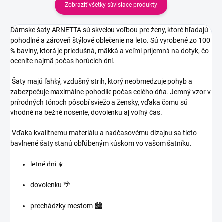
Zobraziť všetky súvisiace produkty
Dámske šaty ARNETTA sú skvelou voľbou pre ženy, ktoré hľadajú
pohodlné a zároveň štýlové oblečenie na leto. Sú vyrobené zo 100
% bavlny, ktorá je priedušná, mäkká a veľmi príjemná na dotyk, čo
oceníte najmä počas horúcich dní.
Šaty majú ľahký, vzdušný strih, ktorý neobmedzuje pohyb a
zabezpečuje maximálne pohodlie počas celého dňa. Jemný vzor v
prírodných tónoch pôsobí sviežo a žensky, vďaka čomu sú
vhodné na bežné nosenie, dovolenku aj voľný čas.
Vďaka kvalitnému materiálu a nadčasovému dizajnu sa tieto
bavlnené šaty stanú obľúbeným kúskom vo vašom šatníku.
letné dni ☀️
dovolenku 🌴
prechádzky mestom 🏙️