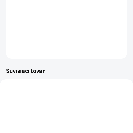
Ľahké dámske šaty ARNETTA zo 100 % bavlny s jemným letným
vzorom. Príjemný materiál a pohodlný strih sú ideálne na
každodenné nosenie počas teplých dní.
DETAILNÉ INFORMÁCIE
OPÝTAŤ SA
STRÁŽIŤ
Súvisiaci tovar
LETNÝ VÝPREDAJ