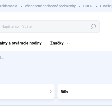
 reklamácia
Všeobecné obchodné podmienky
GDPR
O našej
Hľadať
akty a otváracie hodiny
Značky
e...
.
Rifle