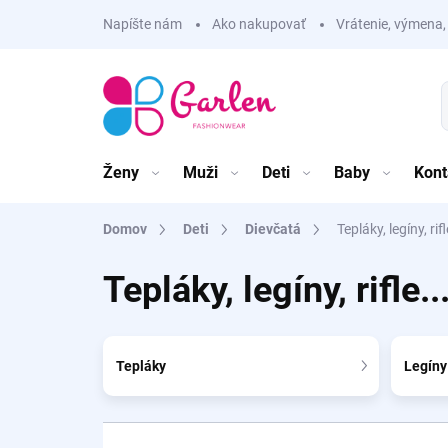
Prejsť
Napíšte nám
Ako nakupovať
Vrátenie, výmena,
na
obsah
Ženy
Muži
Deti
Baby
Kont
Domov
Deti
Dievčatá
Tepláky, legíny, rifl
Tepláky, legíny, rifle..
Tepláky
Legíny