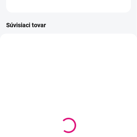
OPÝTAŤ SA
STRÁŽIŤ
Súvisiaci tovar
NOVINKA
SKLADOM
SKLADOM
(2 KS)
(1 KS)