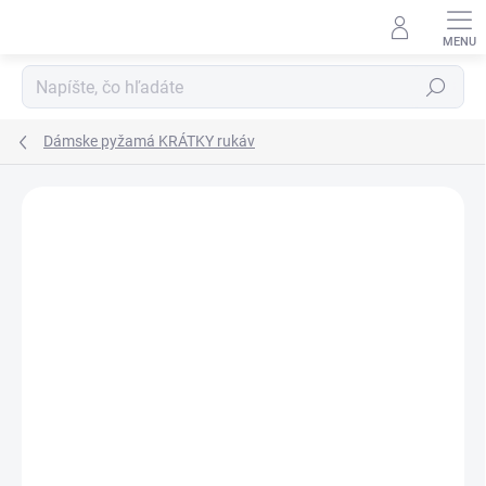
Prejsť
na
obsah
Hľadať
Dámske pyžamá KRÁTKY rukáv
Podrobnosti hodnotenia
Neohodnotené
ZNAČKA:
ROLYPOLY