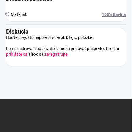
?
Materiál
:
100% Bavlna
Diskusia
Buďte prvý, kto napíše príspevok k tejto položke.
Len registrovaní používatelia môžu pridávať príspevky. Prosím
prihláste sa
alebo sa
zaregistrujte
.
Z
á
p
ä
t