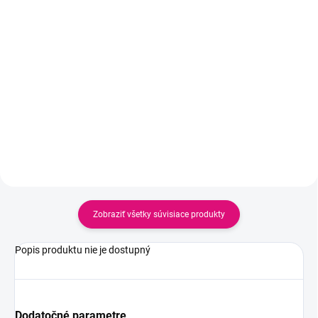
AR2428 Dámske pyžamo,
RP2786-V2 Dámske pyžamo
komplet ARNETTA
18,99 €
26,99 €
15,44 € bez DPH
21,94 € bez DPH
Detail
Detail
Zobraziť všetky súvisiace produkty
Popis produktu nie je dostupný
Dodatočné parametre