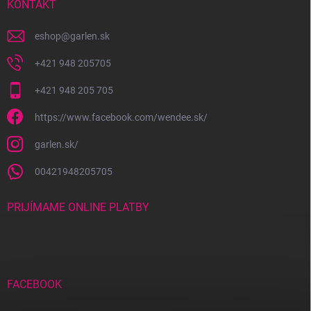
i
KONTAKT
e
eshop
@
garlen.sk
+421 948 205705
+421 948 205 705
https://www.facebook.com/wendee.sk/
garlen.sk/
00421948205705
PRIJÍMAME ONLINE PLATBY
FACEBOOK