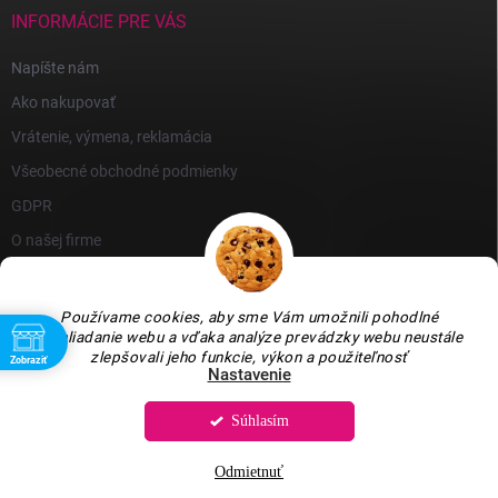
INFORMÁCIE PRE VÁS
Napíšte nám
Ako nakupovať
Vrátenie, výmena, reklamácia
Všeobecné obchodné podmienky
GDPR
O našej firme
Používame cookies, aby sme Vám umožnili pohodlné
prehliadanie webu a vďaka analýze prevádzky webu neustále
zlepšovali jeho funkcie, výkon a použiteľnosť
Zobraziť
Nastavenie
Súhlasím
Copyright 2026
GARLEN s.r.o.
. Všetky práva vyhradené.
Upraviť nastavenie
cookies
Odmietnuť
Vytvoril Shoptet