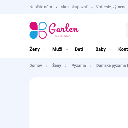
Prejsť
Napíšte nám
Ako nakupovať
Vrátenie, výmena,
na
obsah
Ženy
Muži
Deti
Baby
Kont
Domov
Ženy
Pyžamá
Dámske pyžamá 
Neohodnotené
Podrobnosti hodnote
NOVINKA