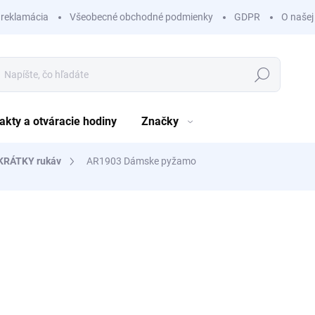
 reklamácia
Všeobecné obchodné podmienky
GDPR
O našej
Hľadať
akty a otváracie hodiny
Značky
KRÁTKY rukáv
AR1903 Dámske pyžamo
nia
ZNAČKA:
ARNETTA
23,99 €
/ ks
19,50 € bez DPH
Jednotková
ZVOĽTE VARIANT
cena: