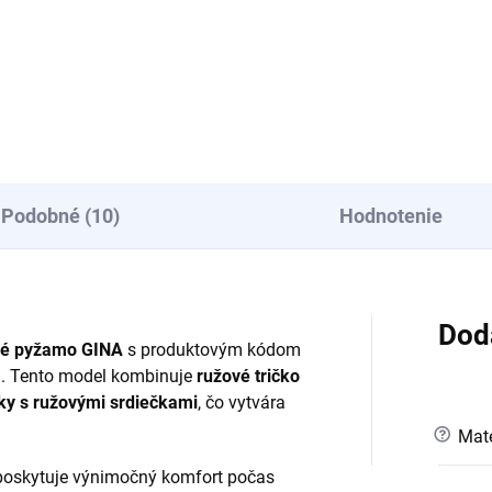
3 € bez DPH
20,64 € bez DPH
Detail
Detail
Podobné (10)
Hodnotenie
Dod
né pyžamo GINA
s produktovým kódom
ci. Tento model kombinuje
ružové tričko
y s ružovými srdiečkami
, čo vytvára
?
Mate
 poskytuje výnimočný komfort počas