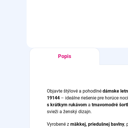
10,56 € bez DPH
8,9
Detail
Popis
Objavte štýlové a pohodlné
dámske let
19144
– ideálne riešenie pre horúce no
s krátkym rukávom
a
tmavomodré šortk
svieži a ženský dizajn.
Vyrobené z
mäkkej, priedušnej bavlny
,