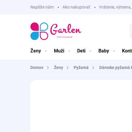
Prejsť
Napíšte nám
Ako nakupovať
Vrátenie, výmena,
na
obsah
Ženy
Muži
Deti
Baby
Kont
Domov
Ženy
Pyžamá
Dámske pyžamá 
Neohodnotené
Podrobnosti hodnote
LETNÝ VÝPREDAJ