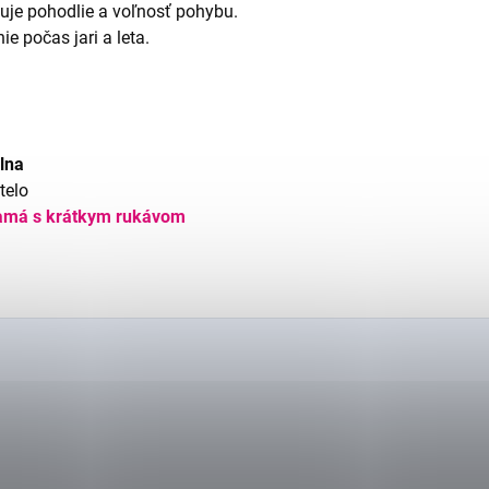
uje pohodlie a voľnosť pohybu.
 počas jari a leta.
lna
telo
amá s krátkym rukávom