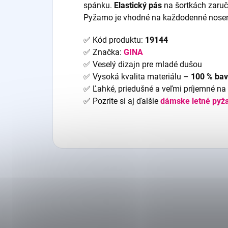
spánku.
Elastický pás
na šortkách zaruč
Pyžamo je vhodné na každodenné nosenie
✅ Kód produktu:
19144
✅ Značka:
GINA
✅ Veselý dizajn pre mladé dušou
✅ Vysoká kvalita materiálu –
100 % bav
✅ Ľahké, priedušné a veľmi príjemné na 
✅ Pozrite si aj ďalšie
dámske letné pyž