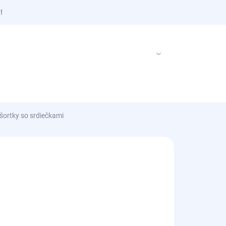
 firme
PRÁZDNY KOŠÍK
NÁKUPNÝ
KOŠÍK
šortky so srdiečkami
€
/ ks