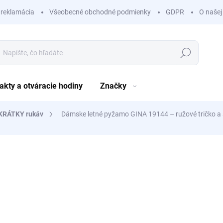
 reklamácia
Všeobecné obchodné podmienky
GDPR
O našej
Hľadať
akty a otváracie hodiny
Značky
KRÁTKY rukáv
Dámske letné pyžamo GINA 19144 – ružové tričko a 
nia
ZNAČKA:
GINA
14,99 €
10,99 
8,93 € bez DPH
Jednotková
SKLADOM
(1 KS)
cena: