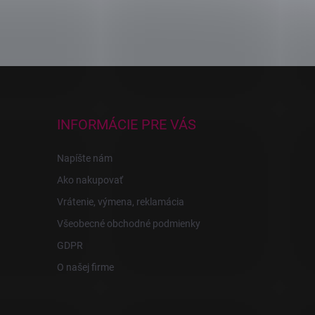
INFORMÁCIE PRE VÁS
Napíšte nám
Ako nakupovať
Vrátenie, výmena, reklamácia
Všeobecné obchodné podmienky
GDPR
O našej firme