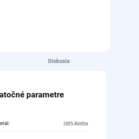
19,34 € bez DPH
Detail
Diskusia
atočné parametre
riál
:
100% Bavlna