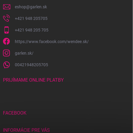
k
y
eshop
@
garlen.sk
v
ý
+421 948 205705
p
i
+421 948 205 705
s
u
https://www.facebook.com/wendee.sk/
garlen.sk/
00421948205705
PRIJÍMAME ONLINE PLATBY
FACEBOOK
INFORMÁCIE PRE VÁS