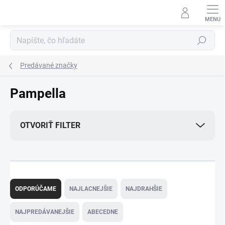
Prejsť
na
obsah
Hľadať
Predávané značky
Pampella
OTVORIŤ FILTER
R
a
ODPORÚČAME
NAJLACNEJŠIE
NAJDRAHŠIE
d
e
NAJPREDÁVANEJŠIE
ABECEDNE
n