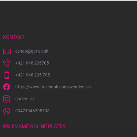
Z
á
p
ä
t
i
KONTAKT
e
eshop
@
garlen.sk
+421 948 205705
+421 948 205 705
https://www.facebook.com/wendee.sk/
garlen.sk/
00421948205705
PRIJÍMAME ONLINE PLATBY