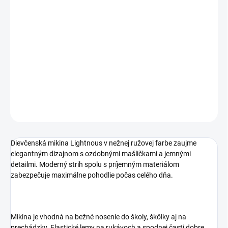
Štýlová dievčenská mikina v ružovej farbe poteší každú malú
slečnu. Romantický dizajn s mašličkami a jemnou potlačou
vytvára moderný a zároveň nežný vzhľad. Príjemný materiál
poskytuje maximálne pohodlie pri každodennom nosení a mikina
je ideálna na prechádzky, do školy aj na voľnočasové aktivity.
DETAILNÉ INFORMÁCIE
OPÝTAŤ SA
STRÁŽIŤ
Dievčenská mikina Lightnous v nežnej ružovej farbe zaujme
elegantným dizajnom s ozdobnými mašličkami a jemnými
detailmi. Moderný strih spolu s príjemným materiálom
zabezpečuje maximálne pohodlie počas celého dňa.
Mikina je vhodná na bežné nosenie do školy, škôlky aj na
prechádzky. Elastické lemy na rukávoch a spodnej časti dobre