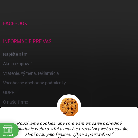
FACEBOOK
INFORMÁCIE PRE VÁS
Napíšte nám
Ako nakupovať
Vrátenie, výmena, reklamácia
Všeobecné obchodné podmienky
GDPR
O našej firme
Používame cookies, aby sme Vám umožnili pohodlné
prehliadanie webu a vďaka analýze prevádzky webu neustále
zlepšovali jeho funkcie, výkon a použiteľnosť
Zobraziť