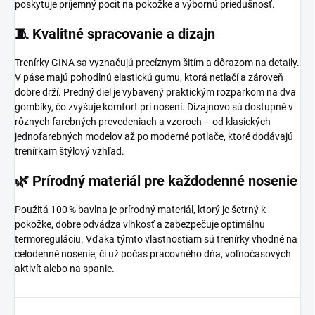
poskytuje príjemný pocit na pokožke a výbornú priedušnosť.
🧵 Kvalitné spracovanie a dizajn
Trenírky GINA sa vyznačujú precíznym šitím a dôrazom na detaily.
V páse majú pohodlnú elastickú gumu, ktorá netlačí a zároveň
dobre drží.
Predný diel je vybavený praktickým rozparkom na dva
gombíky, čo zvyšuje komfort pri nosení.
Dizajnovo sú dostupné v
rôznych farebných prevedeniach a vzoroch – od klasických
jednofarebných modelov až po moderné potlače, ktoré dodávajú
trenírkam štýlový vzhľad.
🌿 Prírodný materiál pre každodenné nosenie
Použitá 100 % bavlna je prírodný materiál, ktorý je šetrný k
pokožke, dobre odvádza vlhkosť a zabezpečuje optimálnu
termoreguláciu.
Vďaka týmto vlastnostiam sú trenírky vhodné na
celodenné nosenie, či už počas pracovného dňa, voľnočasových
aktivít alebo na spanie.