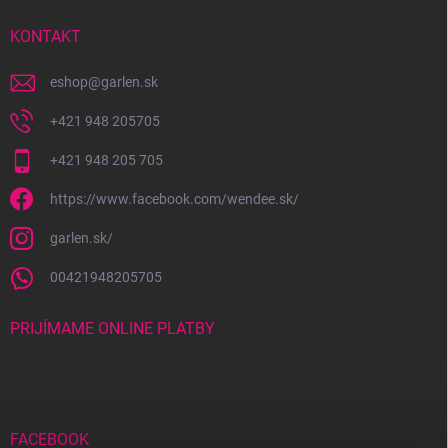
t
i
KONTAKT
e
eshop
@
garlen.sk
+421 948 205705
+421 948 205 705
https://www.facebook.com/wendee.sk/
garlen.sk/
00421948205705
PRIJÍMAME ONLINE PLATBY
FACEBOOK