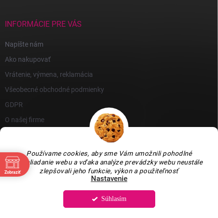
INFORMÁCIE PRE VÁS
Napíšte nám
Ako nakupovať
Vrátenie, výmena, reklamácia
Všeobecné obchodné podmienky
GDPR
O našej firme
Používame cookies, aby sme Vám umožnili pohodlné
prehliadanie webu a vďaka analýze prevádzky webu neustále
zlepšovali jeho funkcie, výkon a použiteľnosť
Zobraziť
Nastavenie
Súhlasím
Copyright 2026
GARLEN s.r.o.
. Všetky práva vyhradené.
Upraviť nastavenie
cookies