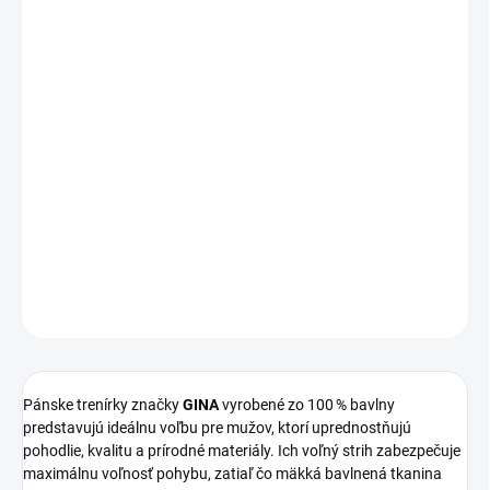
Pánske trenírky značky
GINA
zo 100 % bavlny sú ideálnou voľbou
pre mužov, ktorí uprednostňujú pohodlie a prírodné materiály.
Voľný strih zaručuje maximálnu voľnosť pohybu, zatiaľ čo kvalitná
bavlnená tkanina zabezpečuje priedušnosť a príjemný pocit na
pokožke.
Trenírky sú vybavené pohodlnou elastickou gumou v
páse a praktickým rozparkom na dva gombíky.
Dostupné sú v
rôznych farebných prevedeniach a vzoroch, čo umožňuje
každému nájsť si svoj obľúbený štýl.
DETAILNÉ INFORMÁCIE
OPÝTAŤ SA
STRÁŽIŤ
Pánske trenírky značky
GINA
vyrobené zo 100 % bavlny
predstavujú ideálnu voľbu pre mužov, ktorí uprednostňujú
pohodlie, kvalitu a prírodné materiály.
Ich voľný strih zabezpečuje
maximálnu voľnosť pohybu, zatiaľ čo mäkká bavlnená tkanina