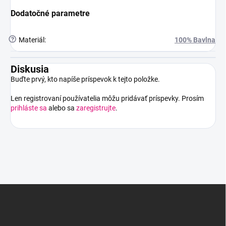
Dodatočné parametre
?
Materiál
:
100% Bavlna
Diskusia
Buďte prvý, kto napíše príspevok k tejto položke.
Len registrovaní používatelia môžu pridávať príspevky. Prosím
prihláste sa
alebo sa
zaregistrujte
.
Z
á
p
ä