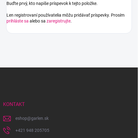
Buďte prvý, kto napíše príspevok k tejto položke.
Len registrovaní používatelia môžu pridávať príspevky. Prosím
prihláste sa
alebo sa
zaregistrujte
.
Z
á
p
ä
t
i
KONTAKT
e
eshop
@
garlen.sk
+421 948 205705