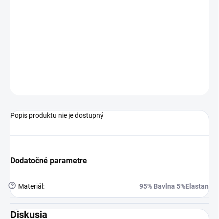
Pohodlné detské tepláky s praktickými vreckami sú ideálne na
každodenné nosenie aj voľný čas. Majú elastický pás z patentu so
šnúrkou na jednoduché prispôsobenie veľkosti. Spodná časť
nohavíc je zakončená
zašitou gumou
, vďaka čomu tepláky dobre
držia tvar a pohodlne sedia. Mäkký a príjemný materiál
zabezpečuje komfort počas celého dňa.
OPÝTAŤ SA
STRÁŽIŤ
Popis produktu nie je dostupný
Dodatočné parametre
?
Materiál
:
95% Bavlna 5%Elastan
Diskusia