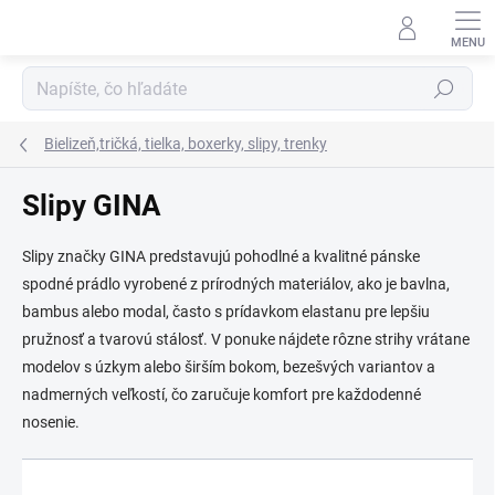
Prejsť
na
obsah
Hľadať
Bielizeň,tričká, tielka, boxerky, slipy, trenky
Slipy GINA
Slipy značky GINA predstavujú pohodlné a kvalitné pánske
spodné prádlo vyrobené z prírodných materiálov, ako je bavlna,
bambus alebo modal, často s prídavkom elastanu pre lepšiu
pružnosť a tvarovú stálosť. V ponuke nájdete rôzne strihy vrátane
modelov s úzkym alebo širším bokom, bezešvých variantov a
nadmerných veľkostí, čo zaručuje komfort pre každodenné
nosenie.
R