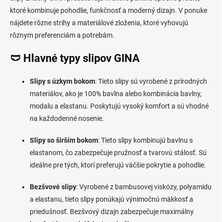
á
ktoré kombinuje pohodlie, funkčnosť a moderný dizajn.
V ponuke
d
nájdete rôzne strihy a materiálové zloženia, ktoré vyhovujú
a
c
rôznym preferenciám a potrebám.
i
e
🩲 Hlavné typy slipov GINA
p
r
v
Slipy s úzkym bokom
:
Tieto slipy sú vyrobené z prírodných
k
materiálov, ako je 100% bavlna alebo kombinácia bavlny,
y
modalu a elastanu.
Poskytujú vysoký komfort a sú vhodné
v
ý
na každodenné nosenie.
p
i
Slipy so širším bokom
:
Tieto slipy kombinujú bavlnu s
s
elastanom, čo zabezpečuje pružnosť a tvarovú stálosť.
Sú
u
ideálne pre tých, ktorí preferujú väčšie pokrytie a pohodlie.
Bezšvové slipy
:
Vyrobené z bambusovej viskózy, polyamidu
a elastanu, tieto slipy ponúkajú výnimočnú mäkkosť a
priedušnosť.
Bezšvový dizajn zabezpečuje maximálny