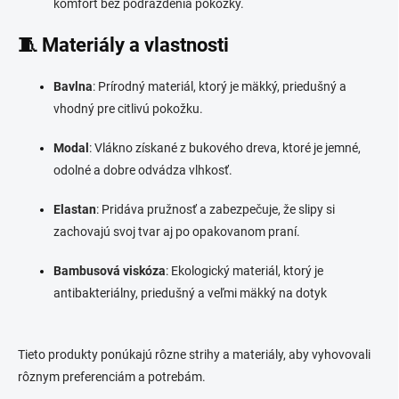
komfort bez podráždenia pokožky.
🧵 Materiály a vlastnosti
Bavlna
:
Prírodný materiál, ktorý je mäkký, priedušný a
vhodný pre citlivú pokožku.
Modal
:
Vlákno získané z bukového dreva, ktoré je jemné,
odolné a dobre odvádza vlhkosť.
Elastan
:
Pridáva pružnosť a zabezpečuje, že slipy si
zachovajú svoj tvar aj po opakovanom praní.
Bambusová viskóza
:
Ekologický materiál, ktorý je
antibakteriálny, priedušný a veľmi mäkký na dotyk
Tieto produkty ponúkajú rôzne strihy a materiály, aby vyhovovali
rôznym preferenciám a potrebám.