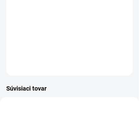
Pohodlná dámska športová podprsenka GINA z príjemného
bavlneného úpletu s elastanom. So širokými ramienkami,
zapínaním a jednofarebným dizajnom pre každodenný komfort.
Veľkosti S až XXL, košíky od A až D.
DETAILNÉ INFORMÁCIE
OPÝTAŤ SA
STRÁŽIŤ
Súvisiaci tovar