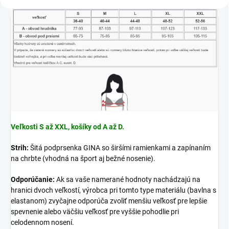
Veľkosti S až XXL, košíky od A až D.
Strih:
Šitá podprsenka GINA so širšími ramienkami a zapínaním
na chrbte (vhodná na šport aj bežné nosenie).
Odporúčanie:
Ak sa vaše namerané hodnoty nachádzajú na
hranici dvoch veľkostí, výrobca pri tomto type materiálu (bavlna s
elastanom) zvyčajne odporúča zvoliť menšiu veľkosť pre lepšie
spevnenie alebo väčšiu veľkosť pre vyššie pohodlie pri
celodennom nosení.