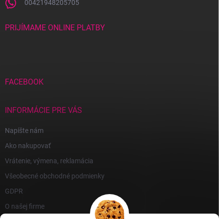
00421948205705
PRIJÍMAME ONLINE PLATBY
FACEBOOK
INFORMÁCIE PRE VÁS
Napíšte nám
Ako nakupovať
Vrátenie, výmena, reklamácia
Všeobecné obchodné podmienky
GDPR
O našej firme