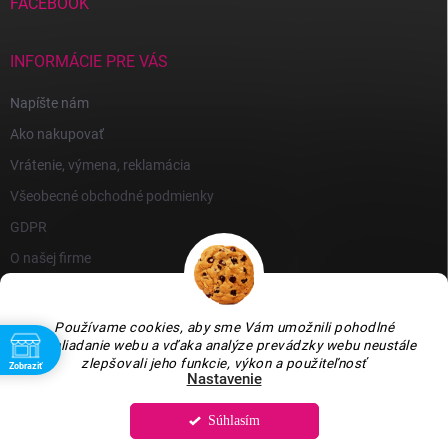
FACEBOOK
INFORMÁCIE PRE VÁS
Napíšte nám
Ako nakupovať
Vrátenie, výmena, reklamácia
Všeobecné obchodné podmienky
GDPR
O našej firme
Používame cookies, aby sme Vám umožnili pohodlné
prehliadanie webu a vďaka analýze prevádzky webu neustále
zlepšovali jeho funkcie, výkon a použiteľnosť
Zobraziť
Nastavenie
Súhlasím
Copyright 2026
GARLEN s.r.o.
. Všetky práva vyhradené.
Upraviť nastavenie
cookies