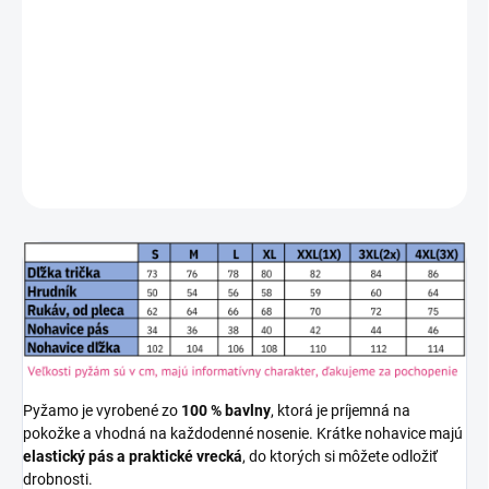
Pánske pyžamo ARNETTA AR2524 zo 100 % bavlny
je pohodlný
dvojdielny komplet vhodný na spanie aj ako príjemné domáce
oblečenie. Tričko s krátkym rukávom dopĺňajú krátke nohavice s
praktickými vreckami.
DETAILNÉ INFORMÁCIE
OPÝTAŤ SA
STRÁŽIŤ
Pyžamo je vyrobené zo
100 % bavlny
, ktorá je príjemná na
pokožke a vhodná na každodenné nosenie. Krátke nohavice majú
elastický pás a praktické vrecká
, do ktorých si môžete odložiť
drobnosti.