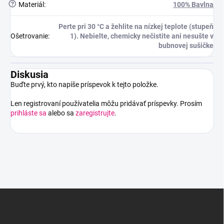
?
Materiál
:
100% Bavlna
Perte pri 30 °C a žehlite na nízkej teplote (stupeň
Ošetrovanie
:
1). Nebielte, chemicky nečistite ani nesušte v
bubnovej sušičke
Diskusia
Buďte prvý, kto napíše príspevok k tejto položke.
Len registrovaní používatelia môžu pridávať príspevky. Prosím
prihláste sa
alebo sa
zaregistrujte
.
Z
á
p