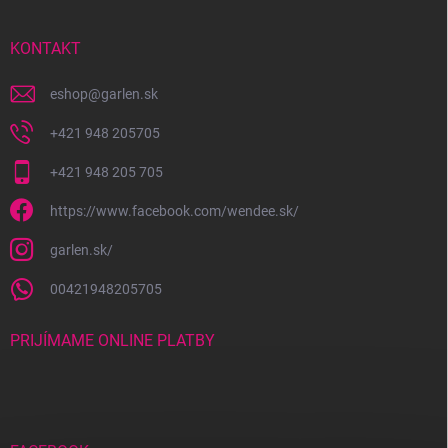
ä
t
i
KONTAKT
e
eshop
@
garlen.sk
+421 948 205705
+421 948 205 705
https://www.facebook.com/wendee.sk/
garlen.sk/
00421948205705
PRIJÍMAME ONLINE PLATBY