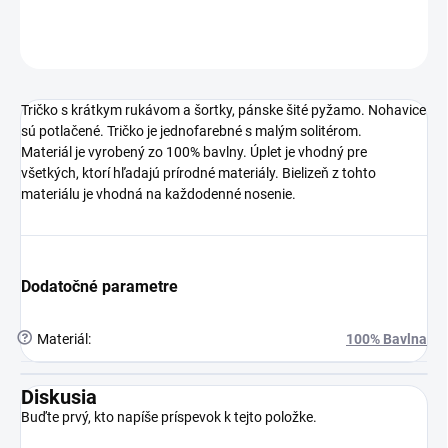
DETAILNÉ INFORMÁCIE
OPÝTAŤ SA
STRÁŽIŤ
Tričko s krátkym rukávom a šortky, pánske šité pyžamo. Nohavice
sú potlačené. Tričko je jednofarebné s malým solitérom.
Materiál je vyrobený zo 100% bavlny. Úplet je vhodný pre
všetkých, ktorí hľadajú prírodné materiály. Bielizeň z tohto
materiálu je vhodná na každodenné nosenie.
Dodatočné parametre
?
Materiál
:
100% Bavlna
Diskusia
Buďte prvý, kto napíše príspevok k tejto položke.