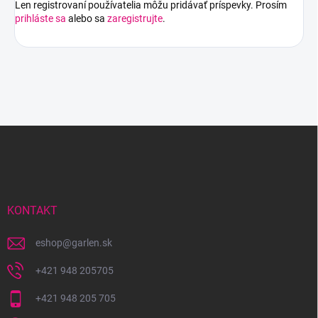
Len registrovaní používatelia môžu pridávať príspevky. Prosím
prihláste sa
alebo sa
zaregistrujte
.
Z
á
p
ä
t
i
KONTAKT
e
eshop
@
garlen.sk
+421 948 205705
+421 948 205 705