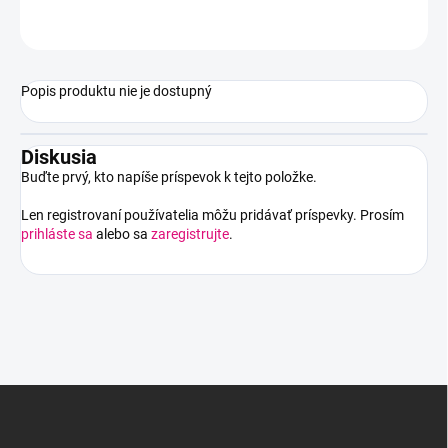
OPÝTAŤ SA
STRÁŽIŤ
Popis produktu nie je dostupný
Diskusia
Buďte prvý, kto napíše príspevok k tejto položke.
Len registrovaní používatelia môžu pridávať príspevky. Prosím
prihláste sa
alebo sa
zaregistrujte
.
Z
á
p