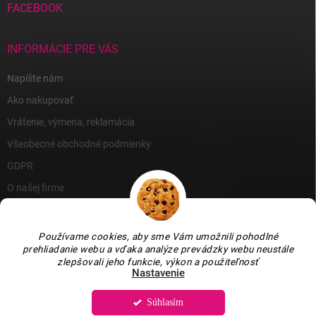
FACEBOOK
INFORMÁCIE PRE VÁS
Napíšte nám
Ako nakupovať
Vrátenie, výmena, reklamácia
Všeobecné obchodné podmienky
GDPR
O našej firme
Používame cookies, aby sme Vám umožnili pohodlné
prehliadanie webu a vďaka analýze prevádzky webu neustále
zlepšovali jeho funkcie, výkon a použiteľnosť
Nastavenie
Súhlasím
Copyright 2026
GARLEN s.r.o.
. Všetky práva vyhradené.
Upraviť nastavenie
cookies