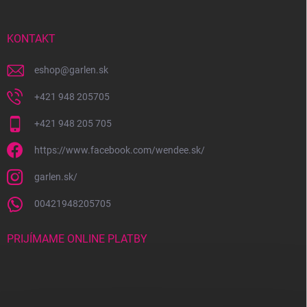
ä
t
i
KONTAKT
e
eshop
@
garlen.sk
+421 948 205705
+421 948 205 705
https://www.facebook.com/wendee.sk/
garlen.sk/
00421948205705
PRIJÍMAME ONLINE PLATBY