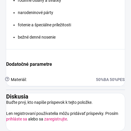
rodinné oslavy a sviatky
narodeninové párty
fotenie a špeciálne príležitosti
bežné denné nosenie
Dodatočné parametre
?
Materiál
:
50%BA 50%PES
Diskusia
Buďte prvý, kto napíše príspevok k tejto položke.
Len registrovaní používatelia môžu pridávať príspevky. Prosím
prihláste sa
alebo sa
zaregistrujte
.