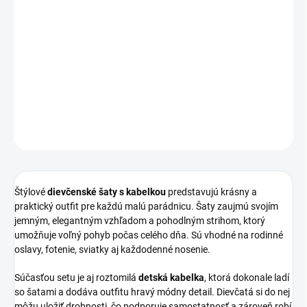
Elegantné
dievčenské šaty s kabelkou
sú ideálnou voľbou na
slávnostné príležitosti aj bežné nosenie. Jemný dizajn, pohodlný
strih a praktický doplnok vytvárajú dokonalý outfit pre malé
slečny.
DETAILNÉ INFORMÁCIE
OPÝTAŤ SA
STRÁŽIŤ
Štýlové
dievčenské šaty s kabelkou
predstavujú krásny a
praktický outfit pre každú malú parádnicu. Šaty zaujmú svojím
jemným, elegantným vzhľadom a pohodlným strihom, ktorý
umožňuje voľný pohyb počas celého dňa. Sú vhodné na rodinné
oslavy, fotenie, sviatky aj každodenné nosenie.
Súčasťou setu je aj roztomilá
detská kabelka
, ktorá dokonale ladí
so šatami a dodáva outfitu hravý módny detail. Dievčatá si do nej
môžu uložiť drobnosti, čo podporuje samostatnosť a zároveň robí