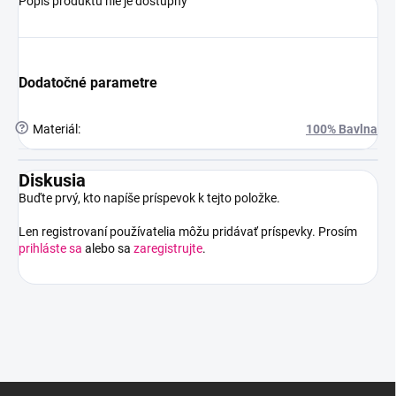
Popis produktu nie je dostupný
Dodatočné parametre
?
Materiál
:
100% Bavlna
Diskusia
Buďte prvý, kto napíše príspevok k tejto položke.
Len registrovaní používatelia môžu pridávať príspevky. Prosím
prihláste sa
alebo sa
zaregistrujte
.
Z