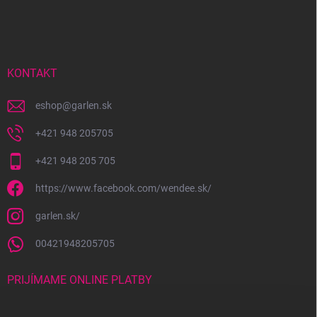
á
p
ä
t
i
KONTAKT
e
eshop
@
garlen.sk
+421 948 205705
+421 948 205 705
https://www.facebook.com/wendee.sk/
garlen.sk/
00421948205705
PRIJÍMAME ONLINE PLATBY