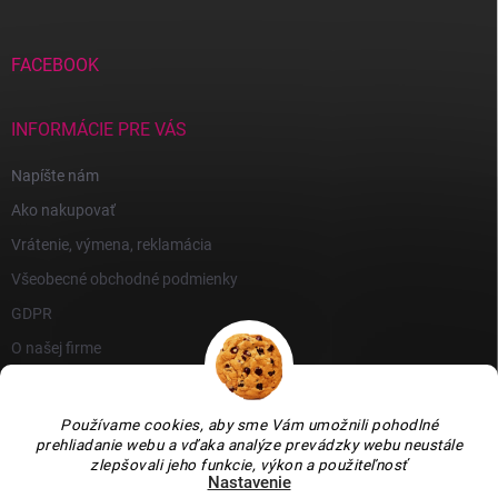
FACEBOOK
INFORMÁCIE PRE VÁS
Napíšte nám
Ako nakupovať
Vrátenie, výmena, reklamácia
Všeobecné obchodné podmienky
GDPR
O našej firme
Používame cookies, aby sme Vám umožnili pohodlné
prehliadanie webu a vďaka analýze prevádzky webu neustále
zlepšovali jeho funkcie, výkon a použiteľnosť
Nastavenie