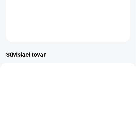
Letné pyžamo, letný dámsky komplet, vhodné
na celodenné nosenie.
OPÝTAŤ SA
STRÁŽIŤ
Súvisiaci tovar
LETNÝ VÝPREDAJ