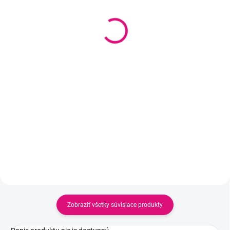
SKLADOM
SKLADOM
(1 KS)
(1 KS)
Dámske pyžamo GINA 19146
AR1874 Dámske pyžamo
– modrý set na noc aj na
doma
16,99 €
15,99 €
13,81 € bez DPH
13 € bez DPH
Detail
Detail
Zobraziť všetky súvisiace produkty