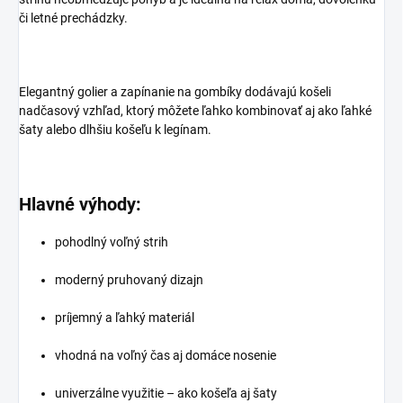
či letné prechádzky.
Elegantný golier a zapínanie na gombíky dodávajú košeli
nadčasový vzhľad, ktorý môžete ľahko kombinovať aj ako ľahké
šaty alebo dlhšiu košeľu k legínam.
Hlavné výhody:
pohodlný voľný strih
moderný pruhovaný dizajn
príjemný a ľahký materiál
vhodná na voľný čas aj domáce nosenie
univerzálne využitie – ako košeľa aj šaty