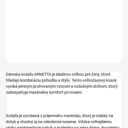
Dámska voľnočasová košeľa ARNETTA zaujme moderným
pruhovaným dizajnom a pohodlným strihom. Ideálna na domáce
nosenie, relax aj letné dni. Príjemný materiál zaručuje komfort
počas celého dňa.
DETAILNÉ INFORMÁCIE
OPÝTAŤ SA
STRÁŽIŤ
Dámska košeľa ARNETTA je ideálnou voľbou pre ženy, ktoré
hľadajú kombináciu pohodlia a štýlu. Tento voľnočasový kúsok
vyniká jemným pruhovaným vzorom a vzdušným strihom, ktorý
zabezpečuje maximálny komfort pri nosení.
Košeľa je vyrobená z príjemného materiálu, ktorý je mäkký na
dotyk a vhodný aj na celodenné nosenie. Vďaka voľnejšiemu
strihu neobmedzuje pohyb a je ideálna na relax doma, dovolenku