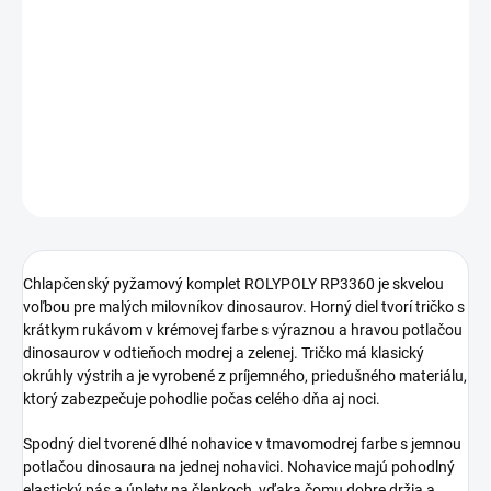
Pohodlný chlapčenský komplet s veselou dinosaurou potlačou.
Tričko s krátkym rukávom a dlhé nohavice z mäkkej bavlny sú
ideálne na spánok aj domáce nosenie.
DETAILNÉ INFORMÁCIE
OPÝTAŤ SA
STRÁŽIŤ
Chlapčenský pyžamový komplet ROLYPOLY RP3360 je skvelou
voľbou pre malých milovníkov dinosaurov. Horný diel tvorí tričko s
krátkym rukávom v krémovej farbe s výraznou a hravou potlačou
dinosaurov v odtieňoch modrej a zelenej. Tričko má klasický
okrúhly výstrih a je vyrobené z príjemného, priedušného materiálu,
ktorý zabezpečuje pohodlie počas celého dňa aj noci.
Spodný diel tvorené dlhé nohavice v tmavomodrej farbe s jemnou
potlačou dinosaura na jednej nohavici. Nohavice majú pohodlný
elastický pás a úplety na členkoch, vďaka čomu dobre držia a