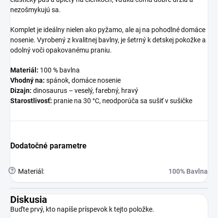
nezošmykujú sa.
Komplet je ideálny nielen ako pyžamo, ale aj na pohodlné domáce
nosenie. Vyrobený z kvalitnej bavlny, je šetrný k detskej pokožke a
odolný voči opakovanému praniu.
Materiál:
100 % bavlna
Vhodný na:
spánok, domáce nosenie
Dizajn:
dinosaurus – veselý, farebný, hravý
Starostlivosť:
pranie na 30 °C, neodporúča sa sušiť v sušičke
Dodatočné parametre
?
Materiál
:
100% Bavlna
Diskusia
Buďte prvý, kto napíše príspevok k tejto položke.