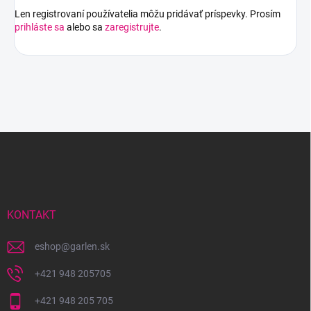
Len registrovaní používatelia môžu pridávať príspevky. Prosím
prihláste sa
alebo sa
zaregistrujte
.
Z
á
p
ä
t
i
KONTAKT
e
eshop
@
garlen.sk
+421 948 205705
+421 948 205 705