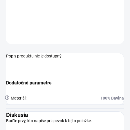
(TABUĽKA VEĽKOSTÍ)
Detské pyžamo 100%
bavlna
OPÝTAŤ SA
STRÁŽIŤ
Popis produktu nie je dostupný
Dodatočné parametre
?
Materiál
:
100% Bavlna
Diskusia
Buďte prvý, kto napíše príspevok k tejto položke.