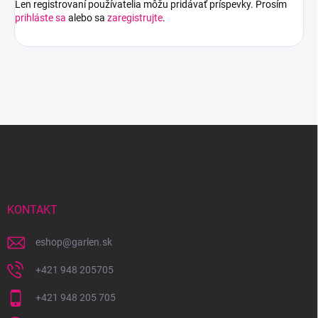
Len registrovaní používatelia môžu pridávať príspevky. Prosím
prihláste sa
alebo sa
zaregistrujte
.
Z
á
p
ä
t
i
KONTAKT
e
eshop
@
garlen.sk
+421 948 205705
+421 948 205 705