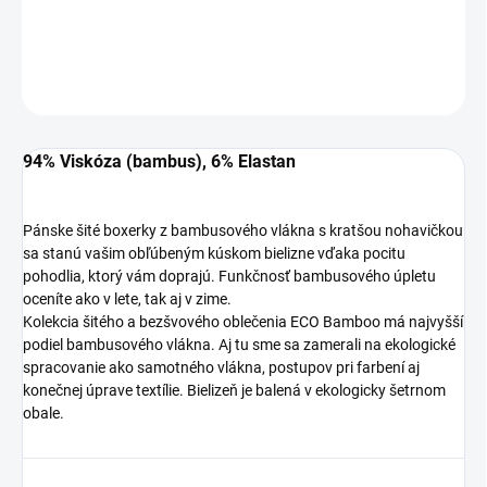
Bambusové elegantné BOXERKY
DETAILNÉ INFORMÁCIE
OPÝTAŤ SA
STRÁŽIŤ
94% Viskóza (bambus), 6% Elastan
Pánske šité boxerky z bambusového vlákna s kratšou nohavičkou
sa stanú vašim obľúbeným kúskom bielizne vďaka pocitu
pohodlia, ktorý vám doprajú. Funkčnosť bambusového úpletu
oceníte ako v lete, tak aj v zime.
Kolekcia šitého a bezšvového oblečenia ECO Bamboo má najvyšší
podiel bambusového vlákna. Aj tu sme sa zamerali na ekologické
spracovanie ako samotného vlákna, postupov pri farbení aj
konečnej úprave textílie. Bielizeň je balená v ekologicky šetrnom
obale.