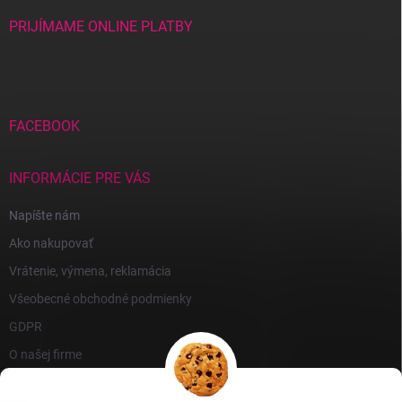
PRIJÍMAME ONLINE PLATBY
FACEBOOK
INFORMÁCIE PRE VÁS
Napíšte nám
Ako nakupovať
Vrátenie, výmena, reklamácia
Všeobecné obchodné podmienky
GDPR
O našej firme