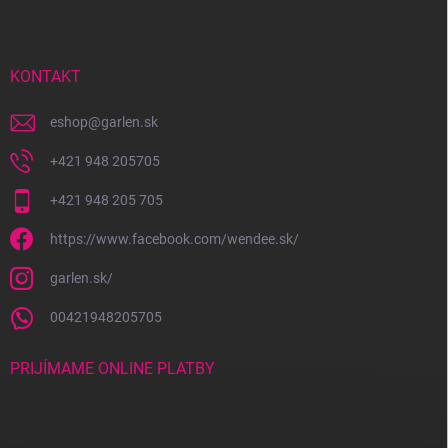
p
ä
t
i
KONTAKT
e
eshop
@
garlen.sk
+421 948 205705
+421 948 205 705
https://www.facebook.com/wendee.sk/
garlen.sk/
00421948205705
PRIJÍMAME ONLINE PLATBY