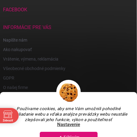
FACEBOOK
INFORMÁCIE PRE VÁS
Napíšte nám
Ako nakupovať
Vrátenie, výmena, reklamácia
Všeobecné obchodné podmienky
GDPR
O našej firme
Používame cookies, aby sme Vám umožnili pohodlné
prehliadanie webu a vďaka analýze prevádzky webu neustále
zlepšovali jeho funkcie, výkon a použiteľnosť
Zobraziť
Nastavenie