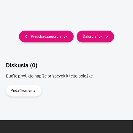
Predchádzajúci článok
Ďalší článok
Diskusia (0)
Buďte prvý, kto napíše príspevok k tejto položke.
Pridať komentár
Z
á