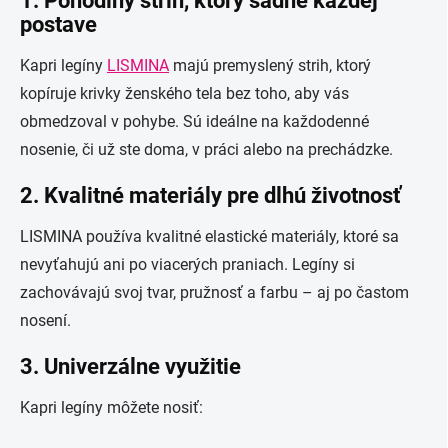
1.
Pohodlný strih, ktorý sadne každej
postave
Kapri legíny
LISMINA
majú premyslený strih, ktorý
kopíruje krivky ženského tela bez toho, aby vás
obmedzoval v pohybe. Sú ideálne na každodenné
nosenie, či už ste doma, v práci alebo na prechádzke.
2.
Kvalitné materiály pre dlhú životnosť
LISMINA používa kvalitné elastické materiály, ktoré sa
nevyťahujú ani po viacerých praniach. Legíny si
zachovávajú svoj tvar, pružnosť a farbu – aj po častom
nosení.
3.
Univerzálne využitie
Kapri legíny môžete nosiť: