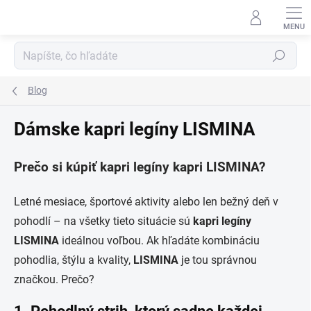
Prejsť
na
obsah
Hľadať
Blog
Dámske kapri legíny LISMINA
Prečo si kúpiť kapri legíny kapri LISMINA?
Letné mesiace, športové aktivity alebo len bežný deň v
pohodlí – na všetky tieto situácie sú
kapri legíny
LISMINA
ideálnou voľbou. Ak hľadáte kombináciu
pohodlia, štýlu a kvality,
LISMINA
je tou správnou
značkou. Prečo?