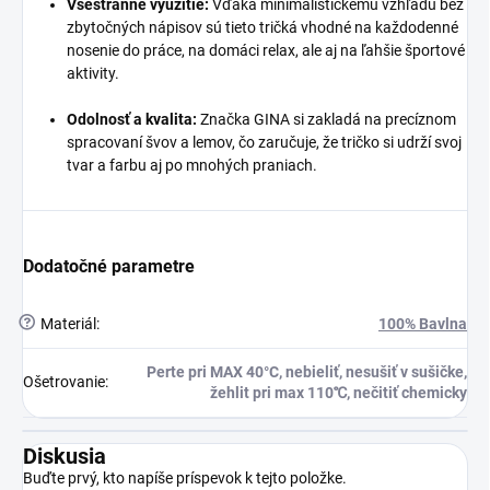
Všestranné využitie:
Vďaka minimalistickému vzhľadu bez
zbytočných nápisov sú tieto tričká vhodné na každodenné
nosenie do práce, na domáci relax, ale aj na ľahšie športové
aktivity.
Odolnosť a kvalita:
Značka GINA si zakladá na precíznom
spracovaní švov a lemov, čo zaručuje, že tričko si udrží svoj
tvar a farbu aj po mnohých praniach.
Dodatočné parametre
?
Materiál
:
100% Bavlna
Perte pri MAX 40°C, nebieliť, nesušiť v sušičke,
Ošetrovanie
:
žehlit pri max 110℃, nečitiť chemicky
Diskusia
Buďte prvý, kto napíše príspevok k tejto položke.