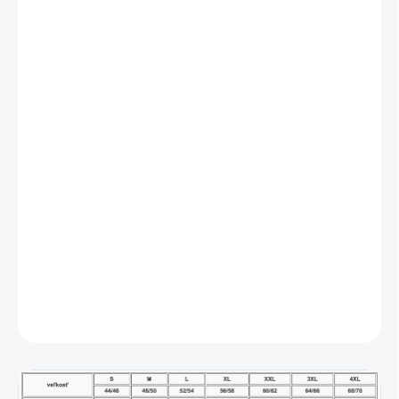
MOŽNOSTI DORUČENIA
−
+
Pridať do košíka
Pánske tričká s dlhým rukávom českej značky
GINA
predstavujú dokonalú rovnováhu medzi funkčnosťou,
nadčasovým dizajnom a maximálnym pohodlím. Sú
navrhnuté tak, aby slúžili ako spoľahlivá základná vrstva
v chladnejšom počasí, ale vďaka precíznemu strihu a
kvalitným materiálom vyzerajú skvele aj ako samostatný
kúsok k džínsom či voľnočasovým nohaviciam.
DETAILNÉ INFORMÁCIE
OPÝTAŤ SA
STRÁŽIŤ