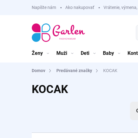
Prejsť
Napíšte nám
Ako nakupovať
Vrátenie, výmena,
na
obsah
Ženy
Muži
Deti
Baby
Kont
Domov
Predávané značky
KOCAK
KOCAK