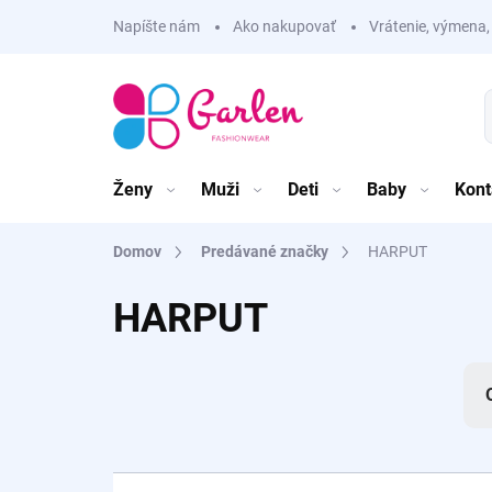
Prejsť
Napíšte nám
Ako nakupovať
Vrátenie, výmena,
na
obsah
Ženy
Muži
Deti
Baby
Kont
Domov
Predávané značky
HARPUT
HARPUT