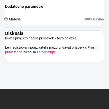
Dodatočné parametre
?
Materiál
:
100% Bavlna
Diskusia
Buďte prvý, kto napíše príspevok k tejto položke.
Len registrovaní používatelia môžu pridávať príspevky. Prosím
prihláste sa
alebo sa
zaregistrujte
.
Z
á
p
ä