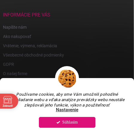
INFORMÁCIE PRE VÁS
Napíšte nám
Ako nakupovať
Vrátenie, výmena, reklamácia
Všeobecné obchodné podmienky
GDPR
O našej firme
Používame cookies, aby sme Vám umožnili pohodlné
prehliadanie webu a vďaka analýze prevádzky webu neustále
zlepšovali jeho funkcie, výkon a použiteľnosť
Zobraziť
Nastavenie
Súhlasím
Copyright 2026
GARLEN s.r.o.
. Všetky práva vyhradené.
Upraviť nastavenie
cookies