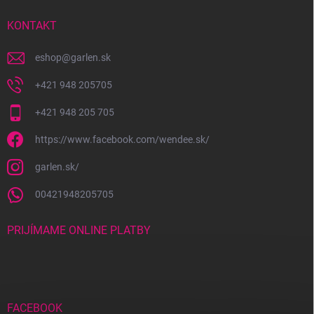
t
i
KONTAKT
e
eshop
@
garlen.sk
+421 948 205705
+421 948 205 705
https://www.facebook.com/wendee.sk/
garlen.sk/
00421948205705
PRIJÍMAME ONLINE PLATBY
FACEBOOK