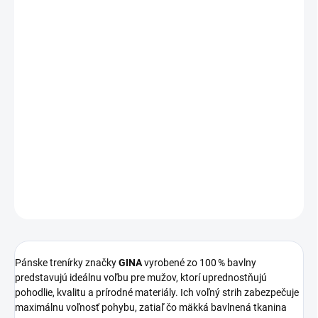
Pánske trenírky značky
GINA
zo 100 % bavlny sú ideálnou voľbou
pre mužov, ktorí uprednostňujú pohodlie a prírodné materiály.
Voľný strih zaručuje maximálnu voľnosť pohybu, zatiaľ čo kvalitná
bavlnená tkanina zabezpečuje priedušnosť a príjemný pocit na
pokožke.
Trenírky sú vybavené pohodlnou elastickou gumou v
páse a praktickým rozparkom na dva gombíky.
Dostupné sú v
rôznych farebných prevedeniach a vzoroch, čo umožňuje
každému nájsť si svoj obľúbený štýl.
DETAILNÉ INFORMÁCIE
OPÝTAŤ SA
STRÁŽIŤ
Pánske trenírky značky
GINA
vyrobené zo 100 % bavlny
predstavujú ideálnu voľbu pre mužov, ktorí uprednostňujú
pohodlie, kvalitu a prírodné materiály.
Ich voľný strih zabezpečuje
maximálnu voľnosť pohybu, zatiaľ čo mäkká bavlnená tkanina