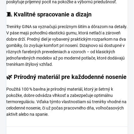
poskytuje príjemný pocit na pokožke a výbornú priedušnosť.
🧵 Kvalitné spracovanie a dizajn
Trenírky GINA sa vyznačujú precíznym šitím a dôrazom na detaily.
V páse majú pohodlnú elastickú gumu, ktorá netlačí a zároveň
dobre drží.
Predný diel je vybavený praktickým rozparkom na dva
gombíky, čo zvyšuje komfort pri nosení.
Dizajnovo sú dostupné v
rôznych farebných prevedeniach a vzoroch – od klasických
jednofarebných modelov až po moderné potlače, ktoré dodávajú
trenírkam štýlový vzhľad.
🌿 Prírodný materiál pre každodenné nosenie
Použitá 100 % bavlna je prírodný materiál, ktorý je šetrný k
pokožke, dobre odvádza vlhkosť a zabezpečuje optimálnu
termoreguláciu.
Vďaka týmto vlastnostiam sú trenírky vhodné na
celodenné nosenie, či už počas pracovného dňa, voľnočasových
aktivít alebo na spanie.