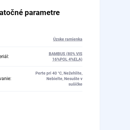
atočné parametre
Úzske ramienka
BAMBUS (80% VIS
riál
:
16%POL 4%ELA)
Perte pri 40 °C, Nežehlite,
vanie
:
Nebielte, Nesušte v
sušičke