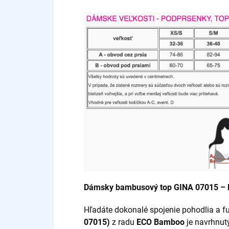
Dámsky bambusový top GINA 07015 – M
Hľadáte dokonalé spojenie pohodlia a f
07015)
z radu
ECO Bamboo
je navrhnut