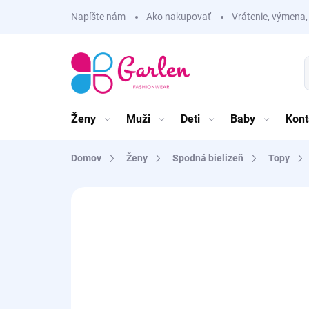
Prejsť
Napíšte nám
Ako nakupovať
Vrátenie, výmena,
na
obsah
Ženy
Muži
Deti
Baby
Kont
Domov
Ženy
Spodná bielizeň
Topy
Neohodnotené
Podrobnosti hodnote
BAMBUS 80%
V 4-OCH FARBÁCH