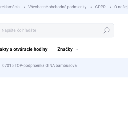
 reklamácia
Všeobecné obchodné podmienky
GDPR
O našej
Hľadať
akty a otváracie hodiny
Značky
07015 TOP-podprsenka GINA bambusová
nia
ZNAČKA:
GINA
7,69 €
7,39 €
/ 
6,01 € bez DPH
Jednotková
ZVOĽTE VARIANT
cena: