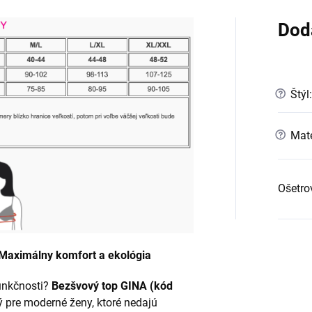
Dod
?
Štýl
:
?
Mate
Ošetro
aximálny komfort a ekológia
unkčnosti?
Bezšvový top GINA (kód
ý pre moderné ženy, ktoré nedajú