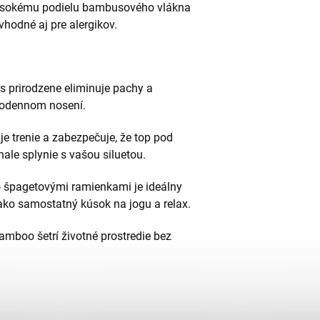
 vysokému podielu bambusového vlákna
vhodné aj pre alergikov.
prirodzene eliminuje pachy a
elodennom nosení.
e trenie a zabezpečuje, že top pod
ale splynie s vašou siluetou.
o špagetovými ramienkami je ideálny
 ako samostatný kúsok na jogu a relax.
mboo šetrí životné prostredie bez