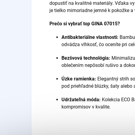
dopustiť na kvalitné materiály. Vďaka
je tielko mimoriadne jemné k pokožke a 
Prečo si vybrať top GINA 07015?
Antibakteriálne vlastnosti:
Bambus 
odvádza vlhkosť, čo oceníte pri c
Bezšvová technológia:
Minimalizuj
oblečením nepôsobí rušivo a dokon
Úzke ramienka:
Elegantný strih s
pod priehľadné blúzky, šaty alebo
Udržateľná móda:
Kolekcia ECO Ba
kompromisov v kvalite.