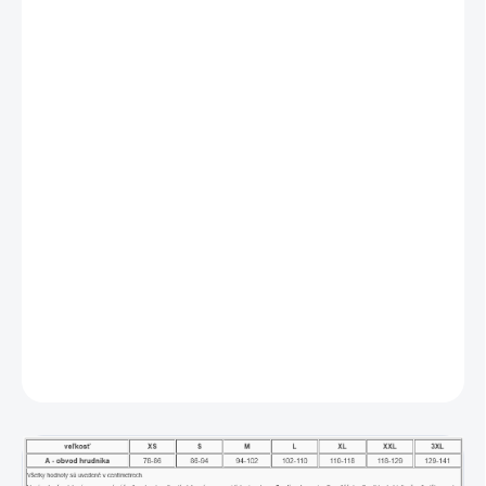
Tabuľka veľkostí
Univerzálne tričko s dlhým raglánovým
rukávom a voľnejším strihom je určené pre
ženy aj mužov. Kombinuje MERINO vlnu a
materiál THERMOLITE, čím poskytuje
vynikajúcu tepelnú izoláciu a pohodlie v
chladnom období. Ideálne ako funkčné
oblečenie na šport a outdoorové aktivity.
DETAILNÉ INFORMÁCIE
OPÝTAŤ SA
STRÁŽIŤ