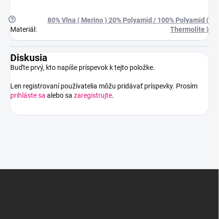
?
80% Vlna ( Merino ) 20% Polyamid / 100% Polyamid (
Materiál
:
Thermolite )
Diskusia
Buďte prvý, kto napíše príspevok k tejto položke.
Len registrovaní používatelia môžu pridávať príspevky. Prosím
prihláste sa
alebo sa
zaregistrujte
.
Z
á
p
ä
t