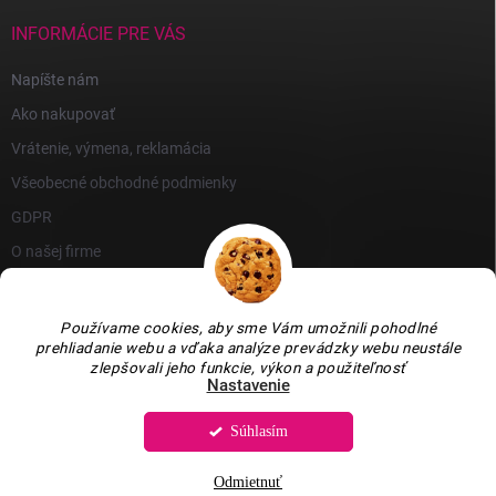
INFORMÁCIE PRE VÁS
Napíšte nám
Ako nakupovať
Vrátenie, výmena, reklamácia
Všeobecné obchodné podmienky
GDPR
O našej firme
Používame cookies, aby sme Vám umožnili pohodlné
prehliadanie webu a vďaka analýze prevádzky webu neustále
zlepšovali jeho funkcie, výkon a použiteľnosť
Nastavenie
Súhlasím
Copyright 2026
GARLEN s.r.o.
. Všetky práva vyhradené.
Upraviť nastavenie
cookies
Odmietnuť
Vytvoril Shoptet