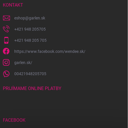
i
KONTAKT
e
eshop
@
garlen.sk
+421 948 205705
+421 948 205 705
https://www.facebook.com/wendee.sk/
garlen.sk/
00421948205705
PRIJÍMAME ONLINE PLATBY
FACEBOOK