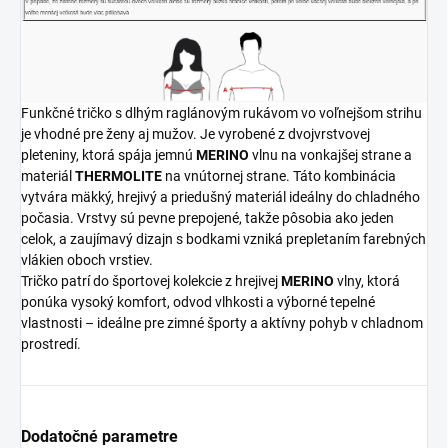
Funkčné tričko s dlhým raglánovým rukávom vo voľnejšom strihu
je vhodné pre ženy aj mužov. Je vyrobené z dvojvrstvovej
pleteniny, ktorá spája jemnú
MERINO
vlnu na vonkajšej strane a
materiál
THERMOLITE
na vnútornej strane. Táto kombinácia
vytvára mäkký, hrejivý a priedušný materiál ideálny do chladného
počasia. Vrstvy sú pevne prepojené, takže pôsobia ako jeden
celok, a zaujímavý dizajn s bodkami vzniká prepletaním farebných
vlákien oboch vrstiev.
Tričko patrí do športovej kolekcie z hrejivej
MERINO
vlny, ktorá
ponúka vysoký komfort, odvod vlhkosti a výborné tepelné
vlastnosti – ideálne pre zimné športy a aktívny pohyb v chladnom
prostredí.
Dodatočné parametre