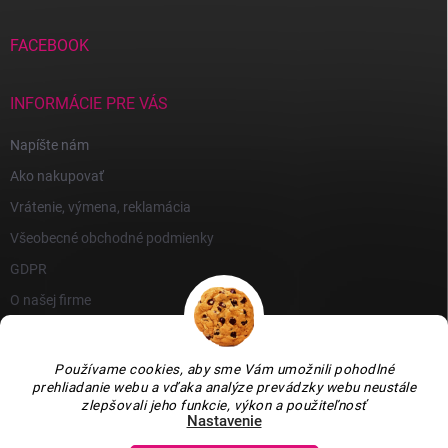
FACEBOOK
INFORMÁCIE PRE VÁS
Napíšte nám
Ako nakupovať
Vrátenie, výmena, reklamácia
Všeobecné obchodné podmienky
GDPR
O našej firme
Používame cookies, aby sme Vám umožnili pohodlné
prehliadanie webu a vďaka analýze prevádzky webu neustále
zlepšovali jeho funkcie, výkon a použiteľnosť
Nastavenie