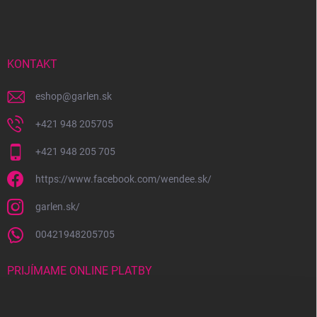
á
p
ä
t
i
KONTAKT
e
eshop
@
garlen.sk
+421 948 205705
+421 948 205 705
https://www.facebook.com/wendee.sk/
garlen.sk/
00421948205705
PRIJÍMAME ONLINE PLATBY