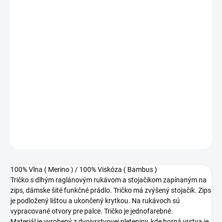
100% Vlna ( Merino ) / 100% Viskóza ( Bambus )
Tričko s dlhým raglánovým rukávom a stojačikom zapínaným na
zips.Dvojvrstvový materiál kombinujúci merino a bambus je
inovatívne riešenie pre oblečenie vyžadujúce ten najvyšší komfort.
Merino vlna je známa svojimi tepelnými vlastnosťami, pružnosťou
a mäkkosťou, zatiaľ čo bambusové vlákna pridávajú
hypoalergénnosť a schopnosť efektívne odvádzať vlhkosť. Tento
dvojvrstvový materiál poskytuje maximálne pohodlie a
priedušnosť, čo ho robí ideálnym pre rôzne typy odevov, vrátane
spodného prádla a outdoorového vybavenia.
DETAILNÉ INFORMÁCIE
OPÝTAŤ SA
STRÁŽIŤ
100% Vlna ( Merino ) / 100% Viskóza ( Bambus )
Tričko s dlhým raglánovým rukávom a stojačikom zapínaným na
zips, dámske šité funkčné prádlo.
Tričko má zvýšený stojačik.
Zips
je podložený lištou a ukončený krytkou.
Na rukávoch sú
vypracované otvory pre palce.
Tričko je jednofarebné.
Materiál je vyrobený z dvojvrstvovej pleteniny, kde horná vrstva je