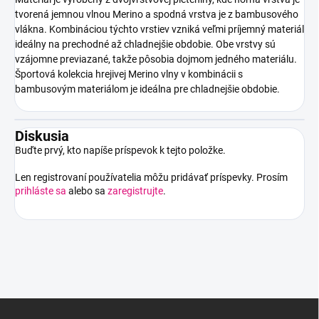
tvorená jemnou vlnou Merino a spodná vrstva je z bambusového
vlákna.
Kombináciou týchto vrstiev vzniká veľmi príjemný materiál
ideálny na prechodné až chladnejšie obdobie.
Obe vrstvy sú
vzájomne previazané, takže pôsobia dojmom jedného materiálu.
Športová kolekcia hrejivej Merino vlny v kombinácii s
bambusovým materiálom je ideálna pre chladnejšie obdobie.
Diskusia
Buďte prvý, kto napíše príspevok k tejto položke.
Len registrovaní používatelia môžu pridávať príspevky. Prosím
prihláste sa
alebo sa
zaregistrujte
.
Z