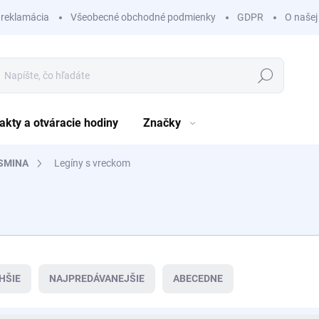
 reklamácia
Všeobecné obchodné podmienky
GDPR
O našej
Hľadať
akty a otváracie hodiny
Značky
ISMINA
Legíny s vreckom
HŠIE
NAJPREDÁVANEJŠIE
ABECEDNE