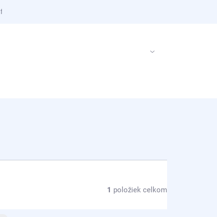
 firme
PRÁZDNY KOŠÍK
NÁKUPNÝ
KOŠÍK
1
položiek celkom