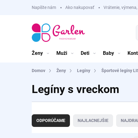
Prejsť
Napíšte nám
Ako nakupovať
Vrátenie, výmena,
na
obsah
Ženy
Muži
Deti
Baby
Kont
Domov
Ženy
Legíny
Športové legíny L
Legíny s vreckom
R
a
ODPORÚČAME
NAJLACNEJŠIE
NAJDRA
d
e