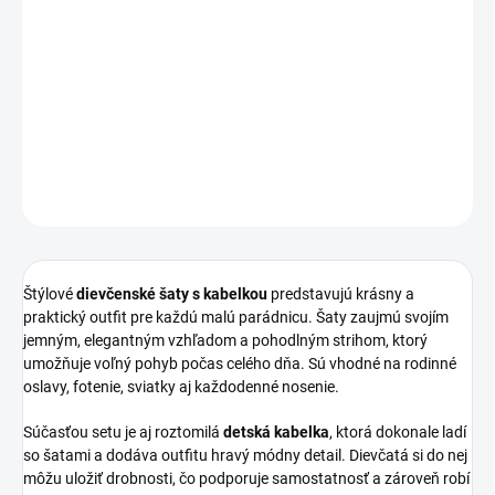
Elegantné
dievčenské šaty s kabelkou
sú ideálnou voľbou na
slávnostné príležitosti aj bežné nosenie. Jemný dizajn, pohodlný
strih a praktický doplnok vytvárajú dokonalý outfit pre malé
slečny.
DETAILNÉ INFORMÁCIE
OPÝTAŤ SA
STRÁŽIŤ
Štýlové
dievčenské šaty s kabelkou
predstavujú krásny a
praktický outfit pre každú malú parádnicu. Šaty zaujmú svojím
jemným, elegantným vzhľadom a pohodlným strihom, ktorý
umožňuje voľný pohyb počas celého dňa. Sú vhodné na rodinné
oslavy, fotenie, sviatky aj každodenné nosenie.
Súčasťou setu je aj roztomilá
detská kabelka
, ktorá dokonale ladí
so šatami a dodáva outfitu hravý módny detail. Dievčatá si do nej
môžu uložiť drobnosti, čo podporuje samostatnosť a zároveň robí