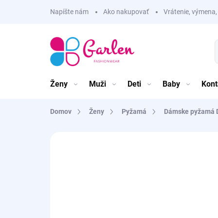
Prejsť
Napíšte nám
Ako nakupovať
Vrátenie, výmena,
na
obsah
Ženy
Muži
Deti
Baby
Kont
Domov
Ženy
Pyžamá
Dámske pyžamá 
Neohodnotené
Podrobnosti hodnote