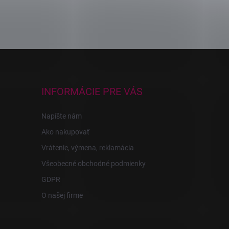
INFORMÁCIE PRE VÁS
Napíšte nám
Ako nakupovať
Vrátenie, výmena, reklamácia
Všeobecné obchodné podmienky
GDPR
O našej firme