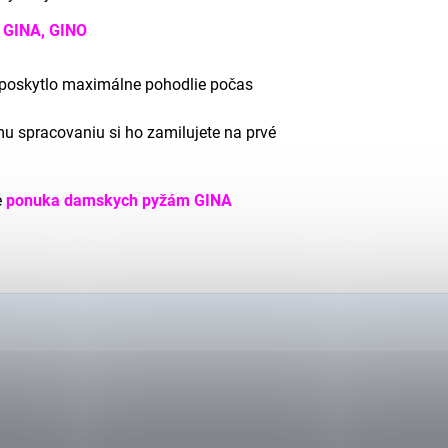
 GINA, GINO
 poskytlo maximálne pohodlie počas
u spracovaniu si ho zamilujete na prvé
e
ponuka damskych pyžám GINA