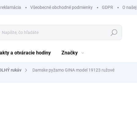
 reklamácia
Všeobecné obchodné podmienky
GDPR
O našej
Hľadať
akty a otváracie hodiny
Značky
DLHÝ rukáv
Damske pyžamo GINA model 19123 ružové
nia
ZNAČKA:
GINA
16,99 €
/ ks
13,81 € bez DPH
Jednotková
SKLADOM
(1 KS)
cena:
?
ZVOLTE SI VEĽKOSŤ