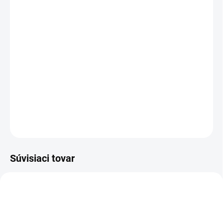
95% bavlna, 5% elastan
(TABUĽKA
VEĽKOSTÍ)
Dámske dlhé, je ideálnou voľbou pre pohodlný spánok a
relaxáciu.
Je vyrobené z kvalitného bavlneného úpletu s doplnkom
elastanu, čo zaručuje príjemný pocit na pokožke a
dostatočnú voľnosť pohybu.
DETAILNÉ INFORMÁCIE
OPÝTAŤ SA
STRÁŽIŤ
Súvisiaci tovar