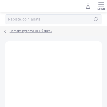
Prejsť
na
obsah
Hľadať
Dámske pyžamá DLHÝ rukáv
Podrobnosti hodnotenia
Neohodnotené
ZNAČKA:
GINA