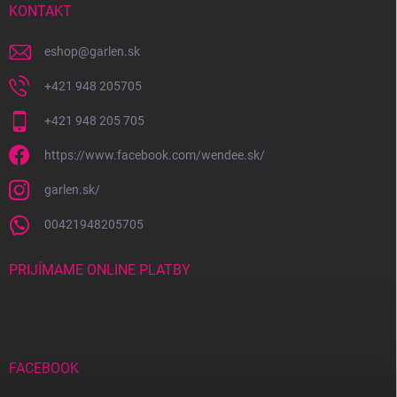
i
KONTAKT
e
eshop
@
garlen.sk
+421 948 205705
+421 948 205 705
https://www.facebook.com/wendee.sk/
garlen.sk/
00421948205705
PRIJÍMAME ONLINE PLATBY
FACEBOOK