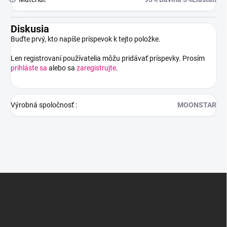
Diskusia
Buďte prvý, kto napíše príspevok k tejto položke.
Len registrovaní používatelia môžu pridávať príspevky. Prosím
prihláste sa
alebo sa
zaregistrujte
.
Výrobná spoločnosť
:
MOONSTAR
Z
á
p
ä
t