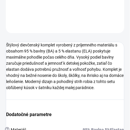
vonku.
DETAILNÉ INFORMÁCIE
OPÝTAŤ SA
STRÁŽIŤ
Štýlový dievčenský komplet vyrobený z príjemného materiálu s
obsahom 95 % bavlny (BA) a 5 % elastanu (ELA) poskytuje
maximálne pohodlie počas celého dňa. Vysoký podiel bavlny
zaručuje priedušnosť a jemnosť k detskej pokožke, zatiaľ čo
elastan dodáva potrebnú pružnosť a voľnosť pohybu. Komplet je
vhodný na bežné nosenie do školy, škôlky, na ihrisko aj na domáce
leňošenie. Moderný dizajn a pohodlný strih robia z tohto setu
obľúbený kúsok v šatníku každej malej parádnice.
Dodatočné parametre
?
Materiál
:
95% Bavlna 5%Elastan