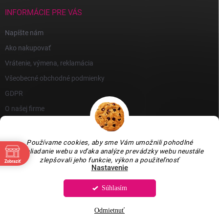
INFORMÁCIE PRE VÁS
Napíšte nám
Ako nakupovať
Vrátenie, výmena, reklamácia
Všeobecné obchodné podmienky
GDPR
O našej firme
Používame cookies, aby sme Vám umožnili pohodlné
prehliadanie webu a vďaka analýze prevádzky webu neustále
zlepšovali jeho funkcie, výkon a použiteľnosť
Zobraziť
Nastavenie
Súhlasím
Copyright 2026
GARLEN s.r.o.
. Všetky práva vyhradené.
Upraviť nastavenie
cookies
Odmietnuť
Vytvoril Shoptet