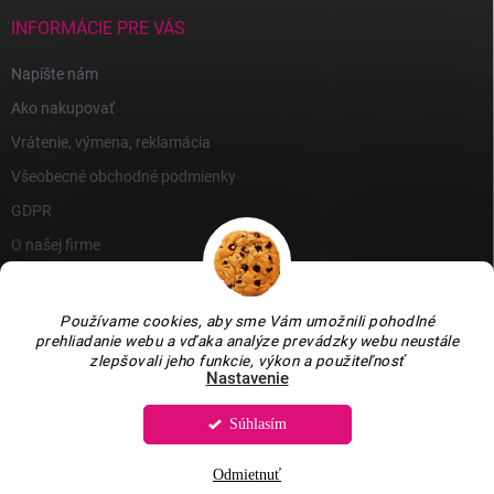
INFORMÁCIE PRE VÁS
Napíšte nám
Ako nakupovať
Vrátenie, výmena, reklamácia
Všeobecné obchodné podmienky
GDPR
O našej firme
Používame cookies, aby sme Vám umožnili pohodlné
prehliadanie webu a vďaka analýze prevádzky webu neustále
zlepšovali jeho funkcie, výkon a použiteľnosť
Nastavenie
Súhlasím
Copyright 2026
GARLEN s.r.o.
. Všetky práva vyhradené.
Upraviť nastavenie
cookies
Odmietnuť
Vytvoril Shoptet