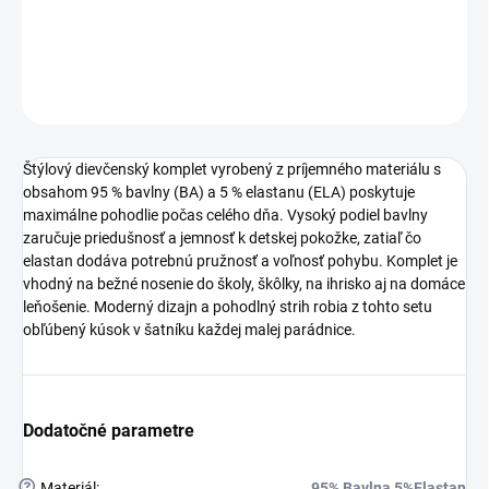
vonku.
DETAILNÉ INFORMÁCIE
OPÝTAŤ SA
STRÁŽIŤ
Štýlový dievčenský komplet vyrobený z príjemného materiálu s
obsahom 95 % bavlny (BA) a 5 % elastanu (ELA) poskytuje
maximálne pohodlie počas celého dňa. Vysoký podiel bavlny
zaručuje priedušnosť a jemnosť k detskej pokožke, zatiaľ čo
elastan dodáva potrebnú pružnosť a voľnosť pohybu. Komplet je
vhodný na bežné nosenie do školy, škôlky, na ihrisko aj na domáce
leňošenie. Moderný dizajn a pohodlný strih robia z tohto setu
obľúbený kúsok v šatníku každej malej parádnice.
Dodatočné parametre
?
Materiál
:
95% Bavlna 5%Elastan