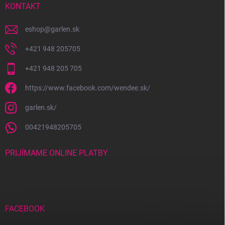
i
KONTAKT
e
eshop
@
garlen.sk
+421 948 205705
+421 948 205 705
https://www.facebook.com/wendee.sk/
garlen.sk/
00421948205705
PRIJÍMAME ONLINE PLATBY
FACEBOOK