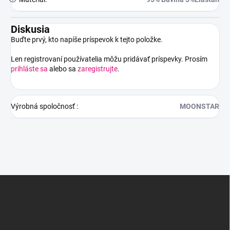
Diskusia
Buďte prvý, kto napíše príspevok k tejto položke.
Len registrovaní používatelia môžu pridávať príspevky. Prosím
prihláste sa
alebo sa
zaregistrujte
.
Výrobná spoločnosť
:
MOONSTAR
Z
á
p
ä
t