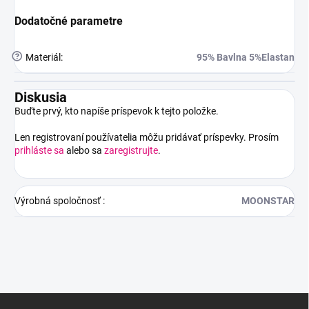
Dodatočné parametre
?
Materiál
:
95% Bavlna 5%Elastan
Diskusia
Buďte prvý, kto napíše príspevok k tejto položke.
Len registrovaní používatelia môžu pridávať príspevky. Prosím
prihláste sa
alebo sa
zaregistrujte
.
Výrobná spoločnosť
:
MOONSTAR
Z