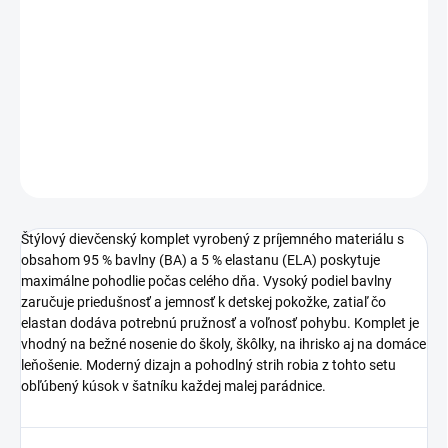
Dievčenský komplet z kvalitnej bavlny (95 % BA, 5 % ELA) je
pohodlný, pružný a ideálny na každodenné nosenie doma aj
vonku.
DETAILNÉ INFORMÁCIE
OPÝTAŤ SA
STRÁŽIŤ
Štýlový dievčenský komplet vyrobený z príjemného materiálu s
obsahom 95 % bavlny (BA) a 5 % elastanu (ELA) poskytuje
maximálne pohodlie počas celého dňa. Vysoký podiel bavlny
zaručuje priedušnosť a jemnosť k detskej pokožke, zatiaľ čo
elastan dodáva potrebnú pružnosť a voľnosť pohybu. Komplet je
vhodný na bežné nosenie do školy, škôlky, na ihrisko aj na domáce
leňošenie. Moderný dizajn a pohodlný strih robia z tohto setu
obľúbený kúsok v šatníku každej malej parádnice.