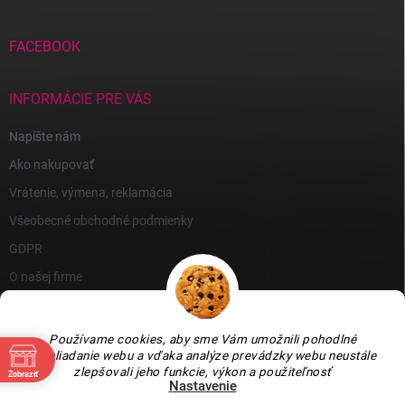
FACEBOOK
INFORMÁCIE PRE VÁS
Napíšte nám
Ako nakupovať
Vrátenie, výmena, reklamácia
Všeobecné obchodné podmienky
GDPR
O našej firme
Používame cookies, aby sme Vám umožnili pohodlné
prehliadanie webu a vďaka analýze prevádzky webu neustále
zlepšovali jeho funkcie, výkon a použiteľnosť
Zobraziť
Nastavenie