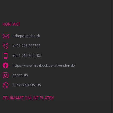
á
p
ä
t
i
KONTAKT
e
eshop
@
garlen.sk
+421 948 205705
+421 948 205 705
https://www.facebook.com/wendee.sk/
garlen.sk/
00421948205705
PRIJÍMAME ONLINE PLATBY