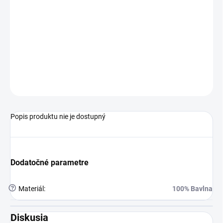
Dievčenské pyžamá s krátkym rukávom značky Arnetta
sú obľúbenou voľbou pre dievčatá, ktoré hľadajú
pohodlné a štýlové pyžamo na spanie.
TABUĽKA VEĽKOSTÍ
OPÝTAŤ SA
STRÁŽIŤ
Popis produktu nie je dostupný
Dodatočné parametre
?
Materiál
:
100% Bavlna
Diskusia