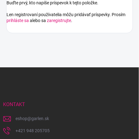
Buďte prvý, kto napíše príspevok k tejto položke.
Len registrovaní používatelia môžu pridávať príspevky. Prosím
prihláste sa
alebo sa
zaregistrujte
.
Z
á
p
ä
t
i
KONTAKT
e
eshop
@
garlen.sk
+421 948 205705