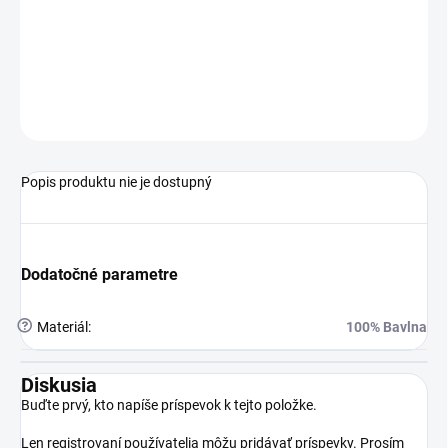
Veselé dievčenské pyžamo RolyPoly s mentolovým
tričkom a jablkovým motívom. Pohodlné trojštvrťové
nohavice sú ideálne na každodenné nosenie aj spánok.
OPÝTAŤ SA
STRÁŽIŤ
Popis produktu nie je dostupný
Dodatočné parametre
?
Materiál
:
100% Bavlna
Diskusia
Buďte prvý, kto napíše príspevok k tejto položke.
Len registrovaní používatelia môžu pridávať príspevky. Prosím