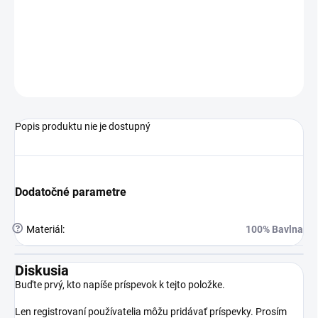
sú obľúbenou voľbou pre dievčatá, ktoré hľadajú
pohodlné a štýlové pyžamo na spanie.
TABUĽKA VEĽKOSTÍ
OPÝTAŤ SA
STRÁŽIŤ
Popis produktu nie je dostupný
Dodatočné parametre
?
Materiál
:
100% Bavlna
Diskusia
Buďte prvý, kto napíše príspevok k tejto položke.
Len registrovaní používatelia môžu pridávať príspevky. Prosím