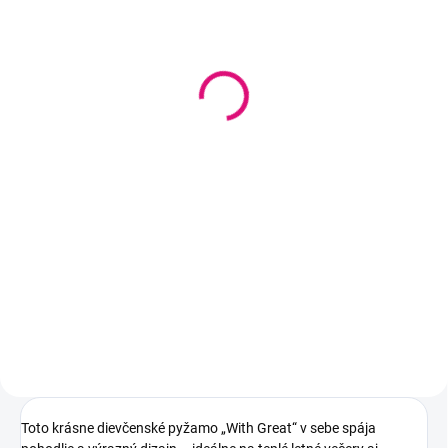
SKLADOM
(1 KS)
Dievčenské letné pyžamo
Wild Girl – ružové tričko a
vzorované 3/4 nohavice
4,99 €
4,06 € bez DPH
Detail
Toto krásne dievčenské pyžamo „With Great“ v sebe spája