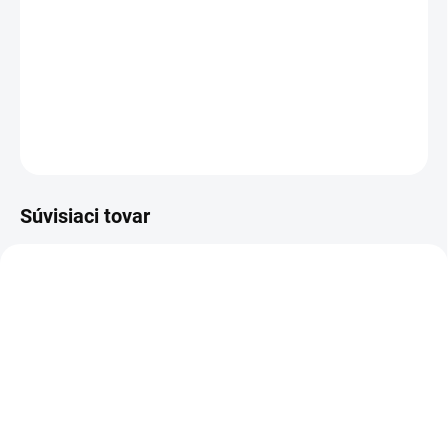
v srdiečku. Ružové tričko a 3/4 nohavice s etno vzorom
zaručujú pohodlie aj hravý vzhľad.
TABUĽKA VEĽKOSTÍ
DETAILNÉ INFORMÁCIE
OPÝTAŤ SA
STRÁŽIŤ
Súvisiaci tovar
VÝPREDAJ