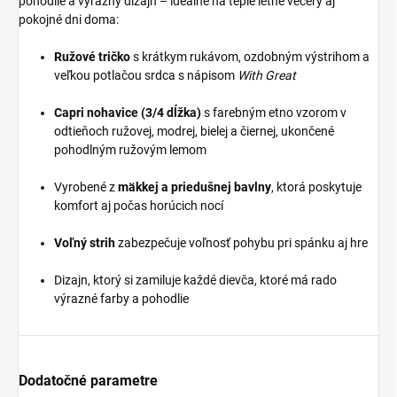
pohodlie a výrazný dizajn – ideálne na teplé letné večery aj
pokojné dni doma:
Ružové tričko
s krátkym rukávom, ozdobným výstrihom a
veľkou potlačou srdca s nápisom
With Great
Capri nohavice (3/4 dĺžka)
s farebným etno vzorom v
odtieňoch ružovej, modrej, bielej a čiernej, ukončené
pohodlným ružovým lemom
Vyrobené z
mäkkej a priedušnej bavlny
, ktorá poskytuje
komfort aj počas horúcich nocí
Voľný strih
zabezpečuje voľnosť pohybu pri spánku aj hre
Dizajn, ktorý si zamiluje každé dievča, ktoré má rado
výrazné farby a pohodlie
Dodatočné parametre