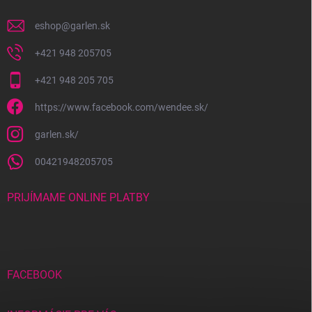
e
eshop
@
garlen.sk
+421 948 205705
+421 948 205 705
https://www.facebook.com/wendee.sk/
garlen.sk/
00421948205705
PRIJÍMAME ONLINE PLATBY
FACEBOOK