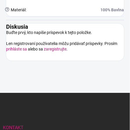
?
Materiál
:
100% Bavlna
Diskusia
Buďte prvý, kto napíše príspevok k tejto položke.
Len registrovaní používatelia môžu pridávať príspevky. Prosím
prihláste sa
alebo sa
zaregistrujte
.
Z
á
p
ä
t
i
KONTAKT