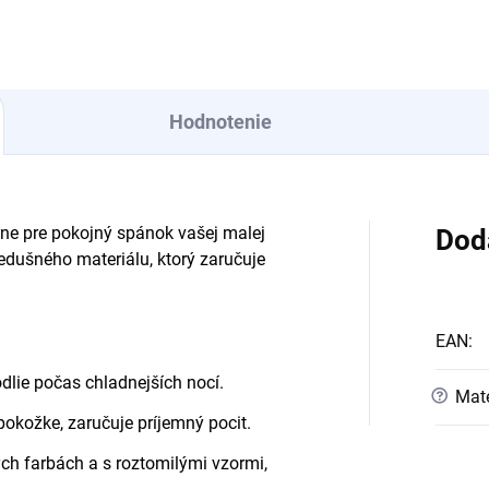
Hodnotenie
lne pre pokojný spánok vašej malej
Dod
edušného materiálu, ktorý zaručuje
EAN
:
dlie počas chladnejších nocí.
?
Mate
okožke, zaručuje príjemný pocit.
ych farbách a s roztomilými vzormi,