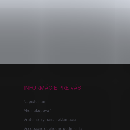
INFORMÁCIE PRE VÁS
Napíšte nám
Ako nakupovať
Vrátenie, výmena, reklamácia
Všeobecné obchodné podmienky