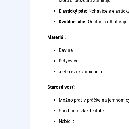
ktoré si dievčatá zamilujú.
Elastický pás:
Nohavice s elastic
Kvalitné šitie:
Odolné a dlhotrvajúce
Materiál:
Bavlna
Polyester
alebo ich kombinácia
Starostlivosť:
Možno prať v práčke na jemnom cy
Sušiť pri nízkej teplote.
Nebieliť.