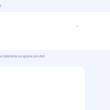
 firme
PRÁZDNY KOŠÍK
NÁKUPNÝ
KOŠÍK
oblečenie na spanie pre deti