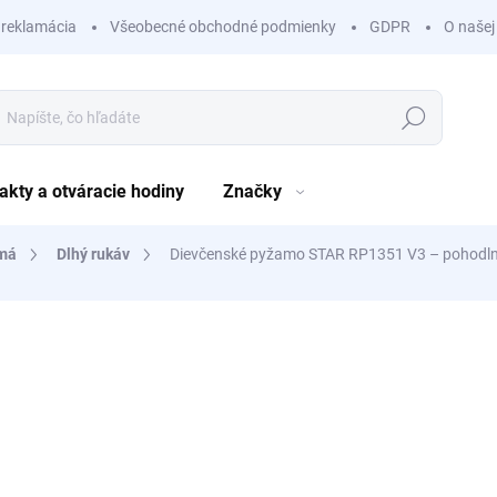
 reklamácia
Všeobecné obchodné podmienky
GDPR
O našej
Hľadať
akty a otváracie hodiny
Značky
amá
Dlhý rukáv
Dievčenské pyžamo STAR RP1351 V3 – pohodlné 
nia
ZNAČKA:
ROLYPOLY
7,99 €
/ ks
6,50 € bez DPH
Jednotková
ZVOĽTE VARIANT
cena: