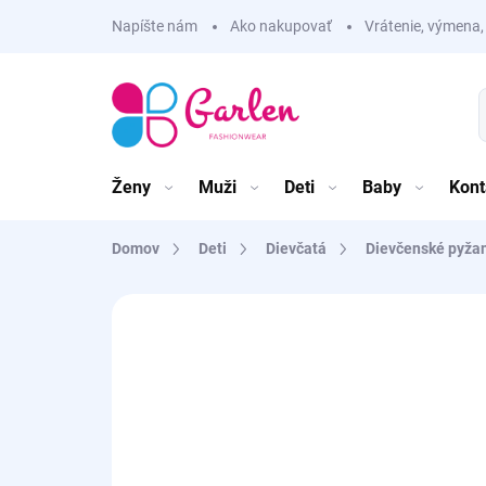
Prejsť
Napíšte nám
Ako nakupovať
Vrátenie, výmena,
na
obsah
Ženy
Muži
Deti
Baby
Kont
Domov
Deti
Dievčatá
Dievčenské pyž
Neohodnotené
Podrobnosti hodnote
TIP