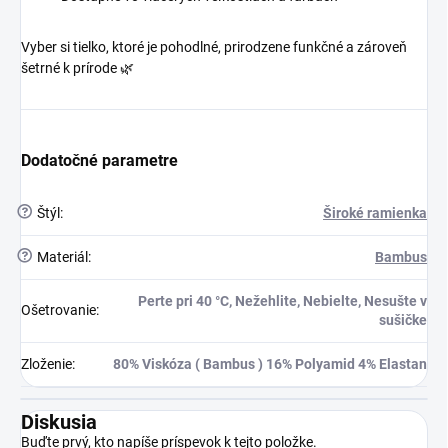
Vyber si tielko, ktoré je pohodlné, prirodzene funkčné a zároveň
šetrné k prírode 🌿
Dodatočné parametre
?
Štýl
:
Široké ramienka
?
Materiál
:
Bambus
Perte pri 40 °C, Nežehlite, Nebielte, Nesušte v
Ošetrovanie
:
sušičke
Zloženie
:
80% Viskóza ( Bambus ) 16% Polyamid 4% Elastan
Diskusia
Buďte prvý, kto napíše príspevok k tejto položke.