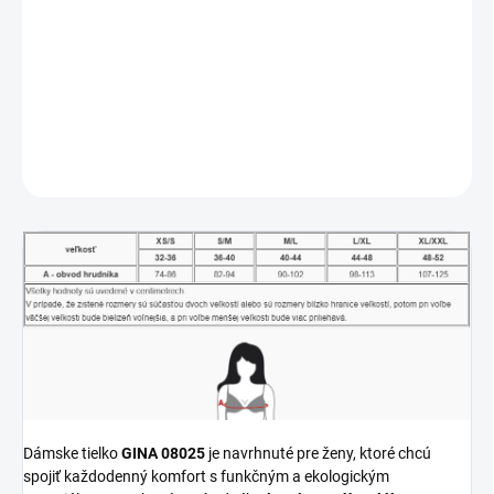
Dámske tielko
GINA 08025
z jemnej bambusovej viskózy.
Príjemné na dotyk, priedušné a prirodzene antibakteriálne. Ideálne
na každý deň aj ako spodná vrstva.
DETAILNÉ INFORMÁCIE
OPÝTAŤ SA
STRÁŽIŤ
Dámske tielko
GINA 08025
je navrhnuté pre ženy, ktoré chcú
spojiť každodenný komfort s funkčným a ekologickým