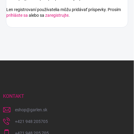
Len registrovaní používatelia môžu pridávať príspevky. Prosím
prihláste sa
alebo sa
zaregistrujte
.
Z
á
p
ä
t
i
KONTAKT
e
eshop
@
garlen.sk
+421 948 205705
+421 948 205 705