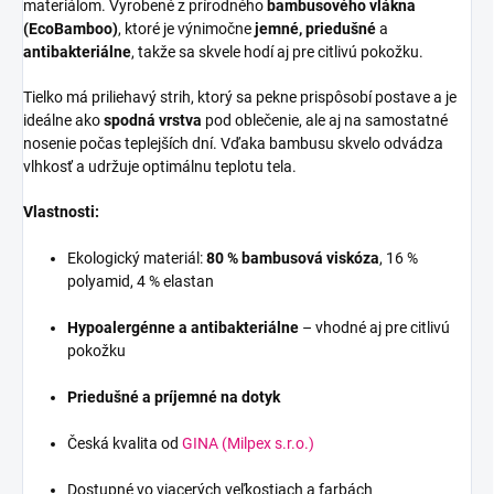
materiálom. Vyrobené z prírodného
bambusového vlákna
(EcoBamboo)
, ktoré je výnimočne
jemné, priedušné
a
antibakteriálne
, takže sa skvele hodí aj pre citlivú pokožku.
Tielko má priliehavý strih, ktorý sa pekne prispôsobí postave a je
ideálne ako
spodná vrstva
pod oblečenie, ale aj na samostatné
nosenie počas teplejších dní. Vďaka bambusu skvelo odvádza
vlhkosť a udržuje optimálnu teplotu tela.
Vlastnosti:
Ekologický materiál:
80 % bambusová viskóza
, 16 %
polyamid, 4 % elastan
Hypoalergénne a antibakteriálne
– vhodné aj pre citlivú
pokožku
Priedušné a príjemné na dotyk
Česká kvalita od
GINA (Milpex s.r.o.)
Dostupné vo viacerých veľkostiach a farbách