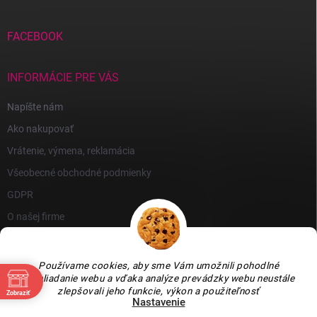
FACEBOOK
INFORMÁCIE PRE VÁS
Napíšte nám
Ako nakupovať
Vrátenie, výmena, reklamácia
Všeobecné obchodné podmienky
GDPR
O našej firme
Používame cookies, aby sme Vám umožnili pohodlné
prehliadanie webu a vďaka analýze prevádzky webu neustále
zlepšovali jeho funkcie, výkon a použiteľnosť
Zobraziť
Nastavenie