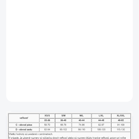
−
+
Pridať do košíka
Dámske bambusové nohavičky klasického strihu so
širším bokom, dámske šité prádlo.
Pásový kraj je ukončený širším lemom z rovnakého
materiálu.
Nohavičky sú ukončené úzskym lemom z rovnakého
materiálu.
Sú jednofarebné.
DETAILNÉ INFORMÁCIE
OPÝTAŤ SA
STRÁŽIŤ