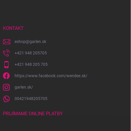
á
p
ä
t
i
KONTAKT
e
eshop
@
garlen.sk
+421 948 205705
+421 948 205 705
https://www.facebook.com/wendee.sk/
garlen.sk/
00421948205705
PRIJÍMAME ONLINE PLATBY