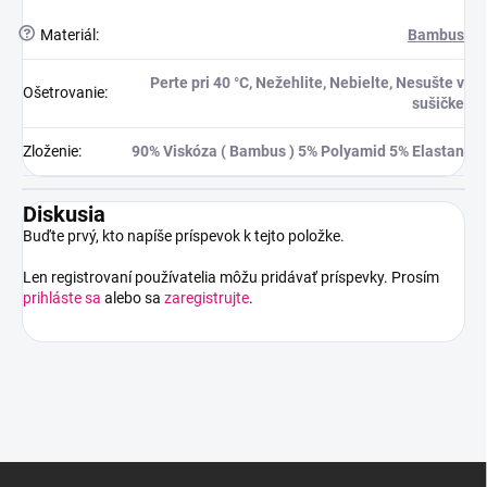
?
Materiál
:
Bambus
Perte pri 40 °C, Nežehlite, Nebielte, Nesušte v
Ošetrovanie
:
sušičke
Zloženie
:
90% Viskóza ( Bambus ) 5% Polyamid 5% Elastan
Diskusia
Buďte prvý, kto napíše príspevok k tejto položke.
Len registrovaní používatelia môžu pridávať príspevky. Prosím
prihláste sa
alebo sa
zaregistrujte
.
Z