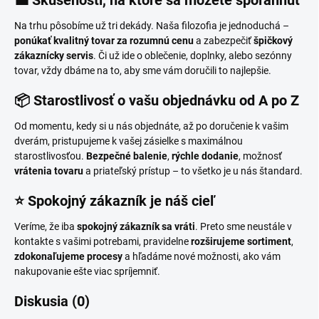
💼 Skúsenosti, na ktoré sa môžete spoľahnúť
Na trhu pôsobíme už tri dekády. Naša filozofia je jednoduchá –
ponúkať kvalitný tovar za rozumnú cenu
a zabezpečiť
špičkový
zákaznícky servis
. Či už ide o oblečenie, doplnky, alebo sezónny
tovar, vždy dbáme na to, aby sme vám doručili to najlepšie.
📦 Starostlivosť o vašu objednávku od A po Z
Od momentu, kedy si u nás objednáte, až po doručenie k vašim
dverám, pristupujeme k vašej zásielke s maximálnou
starostlivosťou.
Bezpečné balenie
,
rýchle dodanie
, možnosť
vrátenia tovaru
a priateľský prístup – to všetko je u nás štandard.
⭐ Spokojný zákazník je náš cieľ
Veríme, že iba
spokojný zákazník sa vráti
. Preto sme neustále v
kontakte s vašimi potrebami, pravidelne
rozširujeme sortiment
,
zdokonaľujeme procesy
a hľadáme nové možnosti, ako vám
nakupovanie ešte viac spríjemniť.
Diskusia (0)