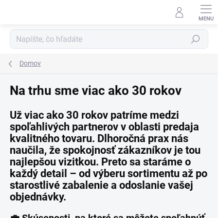
Prejsť
na
obsah
Hľadať
Domov
Na trhu sme viac ako 30 rokov
Už viac ako 30 rokov patríme medzi
spoľahlivých partnerov v oblasti predaja
kvalitného tovaru
. Dlhoročná prax nás
naučila, že
spokojnosť zákazníkov
je tou
najlepšou vizitkou. Preto sa staráme o
každý detail – od výberu sortimentu až po
starostlivé zabalenie a odoslanie vašej
objednávky.