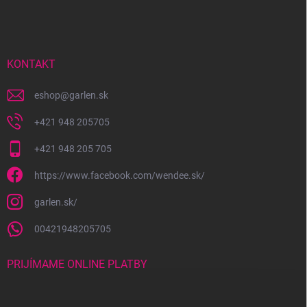
á
p
ä
t
i
KONTAKT
e
eshop
@
garlen.sk
+421 948 205705
+421 948 205 705
https://www.facebook.com/wendee.sk/
garlen.sk/
00421948205705
PRIJÍMAME ONLINE PLATBY