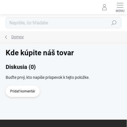
Prejsť
na
obsah
Hľadať
Domov
Kde kúpite náš tovar
Diskusia (0)
Buďte prvý, kto napíše príspevok k tejto položke.
Pridať komentár
Z