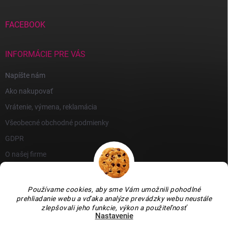
FACEBOOK
INFORMÁCIE PRE VÁS
Napíšte nám
Ako nakupovať
Vrátenie, výmena, reklamácia
Všeobecné obchodné podmienky
GDPR
O našej firme
Používame cookies, aby sme Vám umožnili pohodlné
prehliadanie webu a vďaka analýze prevádzky webu neustále
zlepšovali jeho funkcie, výkon a použiteľnosť
Nastavenie