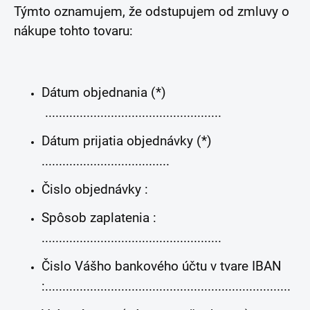
Týmto oznamujem, že odstupujem od zmluvy o
nákupe tohto tovaru:
Dátum objednania (*)
...................................................
Dátum prijatia objednávky (*)
.....................................
Čislo objednávky :
Spôsob zaplatenia :
....................................................
Čislo Vášho bankového účtu v tvare IBAN
:.......................................................................