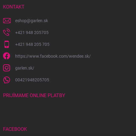
t
i
KONTAKT
e
eshop
@
garlen.sk
+421 948 205705
+421 948 205 705
https://www.facebook.com/wendee.sk/
garlen.sk/
00421948205705
PRIJÍMAME ONLINE PLATBY
FACEBOOK