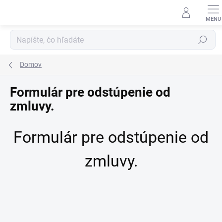
Prejsť
na
obsah
Hľadať
Domov
Formulár pre odstúpenie od
zmluvy.
Formulár pre odstúpenie od
zmluvy.