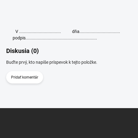
V .................................. dňa.................................
podpis..........................................................
Diskusia (0)
Buďte prvý, kto napíše príspevok k tejto položke.
Pridať komentár
Z
á
p
ä