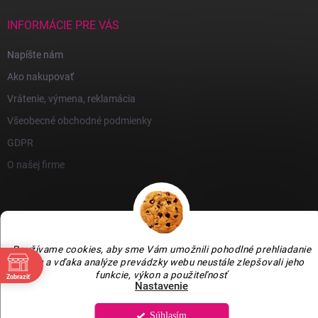
INFORMÁCIE PRE VÁS
Napíšte nám
Ako nakupovať
Vrátenie, výmena, reklamácia
Všeobecné obchodné podmienky
GDPR
O našej firme
Používame cookies, aby sme Vám umožnili pohodlné prehliadanie
webu a vďaka analýze prevádzky webu neustále zlepšovali jeho
funkcie, výkon a použiteľnosť
Zobraziť
Copyright 2026
GARLEN s.r.o.
. Všetky práva vyhradené.
Upraviť nastavenie
Nastavenie
cookies
Vytvoril Shoptet
Súhlasím