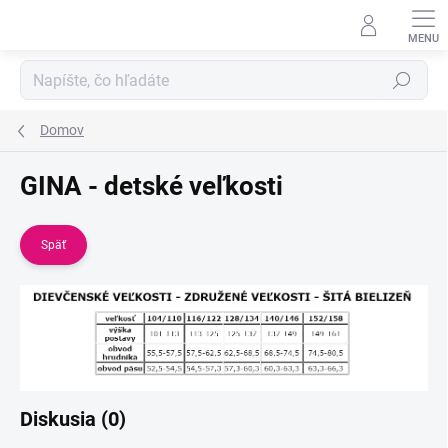
Prejsť
na
obsah
Hľadať
Domov
GINA - detské veľkosti
Späť
Diskusia (0)