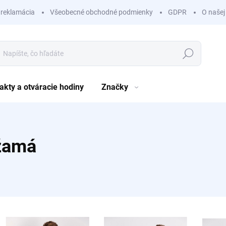
 reklamácia
Všeobecné obchodné podmienky
GDPR
O našej
Hľadať
akty a otváracie hodiny
Značky
žamá