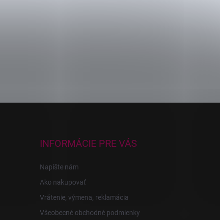
INFORMÁCIE PRE VÁS
Napíšte nám
Ako nakupovať
Vrátenie, výmena, reklamácia
Všeobecné obchodné podmienky