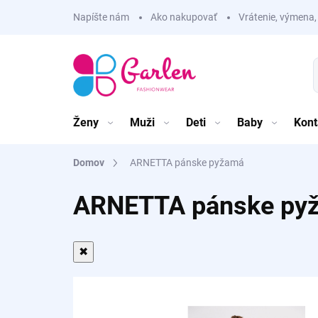
Prejsť
Napíšte nám
Ako nakupovať
Vrátenie, výmena,
na
obsah
Ženy
Muži
Deti
Baby
Kont
Domov
ARNETTA pánske pyžamá
ARNETTA pánske py
✖