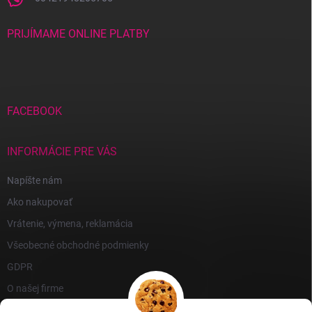
PRIJÍMAME ONLINE PLATBY
FACEBOOK
INFORMÁCIE PRE VÁS
Napíšte nám
Ako nakupovať
Vrátenie, výmena, reklamácia
Všeobecné obchodné podmienky
GDPR
O našej firme