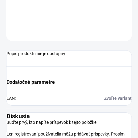
−
+
Pridať do košíka
OPÝTAŤ SA
STRÁŽIŤ
Popis produktu nie je dostupný
Dodatočné parametre
EAN
:
Zvoľte variant
Diskusia
Buďte prvý, kto napíše príspevok k tejto položke.
Len registrovaní používatelia môžu pridávať príspevky. Prosím